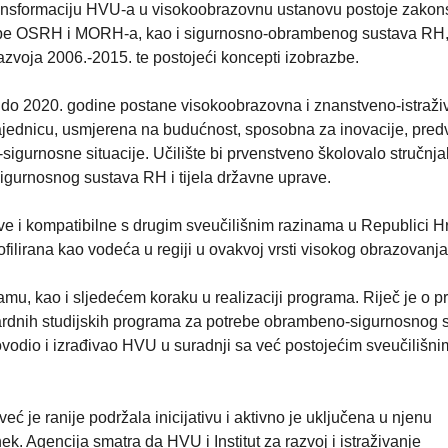
transformaciju HVU-a u visokoobrazovnu ustanovu postoje zakon
potrebe OSRH i MORH-a, kao i sigurnosno-obrambenog sustava RH
azvoja 2006.-2015. te postojeći koncepti izobrazbe.
ju do 2020. godine postane visokoobrazovna i znanstveno-istraž
ajednicu, usmjerena na budućnost, sposobna za inovacije, predv
gurnosne situacije. Učilište bi prvenstveno školovalo stručnja
igurnosnog sustava RH i tijela državne uprave.
ve i kompatibilne s drugim sveučilišnim razinama u Republici Hr
ofilirana kao vodeća u regiji u ovakvoj vrsti visokog obrazovanja
amu, kao i sljedećem koraku u realizaciji programa. Riječ je o pr
nardnih studijskih programa za potrebe obrambeno-sigurnosnog 
ovodio i izrađivao HVU u suradnji sa već postojećim sveučilišni
ć je ranije podržala inicijativu i aktivno je uključena u njenu
nek. Agencija smatra da HVU i Institut za razvoj i istraživanje