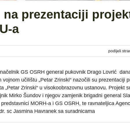
 na prezentaciji projek
VU-a
podijeli stra
i načelnik GS OSRH general pukovnik Drago Lovrić dana
vojnom učilištu „Petar Zrinski“ nazočili su prezentaciji p
ta „Petar Zrinski“ u visokoobrazovnu ustanovu. Projekt s
ojnik Mirko Šundov i njegov zamjenik brigadni general Sl
rugi predstavnici MORH-a i GS OSRH, te ravnateljica Agenc
 dr. sc Jasmina Havranek sa suradnicama