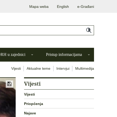
Mapa weba
English
e-Građani
H u zajednici
Pristup informacijama
Vijesti
Aktualne teme
Intervjui
Multimedija
Vijesti
Vijesti
Priopćenja
Najave