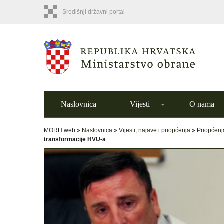
Središnji državni portal
Naslovnica
Vijesti
O nama
MORH web »
Naslovnica
»
Vijesti, najave i priopćenja
»
Priopćenj
transformacije HVU-a