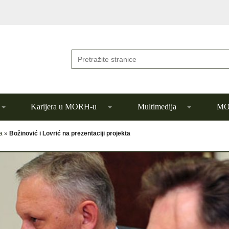
Karijera u MORH-u
Multimedija
MOR
a
»
Božinović i Lovrić na prezentaciji projekta