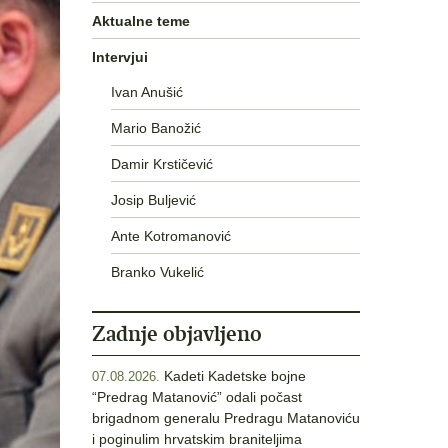
Aktualne teme
Intervjui
Ivan Anušić
Mario Banožić
Damir Krstičević
Josip Buljević
Ante Kotromanović
Branko Vukelić
Zadnje objavljeno
Kadeti Kadetske bojne
07.08.2026.
“Predrag Matanović” odali počast
brigadnom generalu Predragu Matanoviću
i poginulim hrvatskim braniteljima