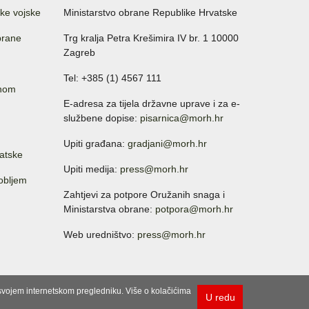
ke vojske
Ministarstvo obrane Republike Hrvatske
brane
Trg kralja Petra Krešimira IV br. 1 10000
Zagreb
Tel: +385 (1) 4567 111
anom
E-adresa za tijela državne uprave i za e-
službene dopise:
pisarnica@morh.hr
Upiti građana:
gradjani@morh.hr
atske
Upiti medija:
press@morh.hr
sobljem
Zahtjevi za potpore Oružanih snaga i
Ministarstva obrane:
potpora@morh.hr
Web uredništvo:
press@morh.hr
u svojem internetskom pregledniku. Više o kolačićima
U redu