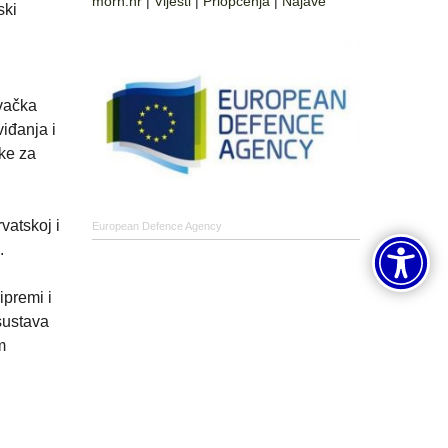
morh.hr
|
Vijesti
|
Priopćenja
|
Najave
ski
,
ivačka
iđanja i
ke za
vatskoj i
European Defence Agency
.
ipremi i
sustava
m