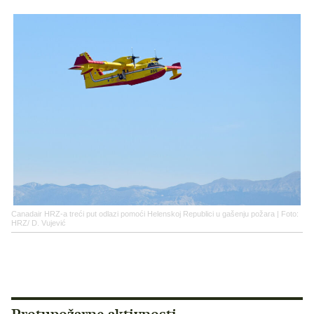
Canadair HRZ-a treći put odlazi pomoći Helenskoj Republici u gašenju požara | Foto:
HRZ/ D. Vujević