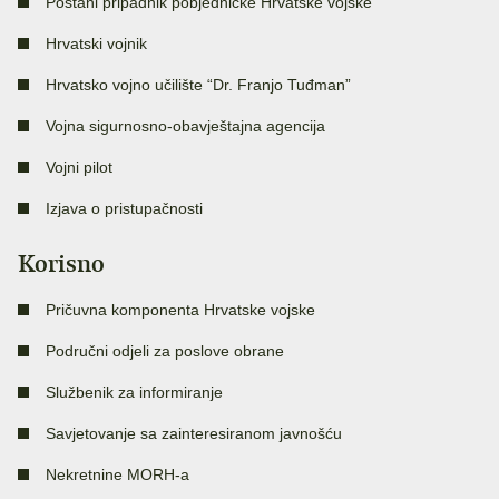
Postani pripadnik pobjedničke Hrvatske vojske
Hrvatski vojnik
Hrvatsko vojno učilište “Dr. Franjo Tuđman”
Vojna sigurnosno-obavještajna agencija
Vojni pilot
Izjava o pristupačnosti
Korisno
Pričuvna komponenta Hrvatske vojske
Područni odjeli za poslove obrane
Službenik za informiranje
Savjetovanje sa zainteresiranom javnošću
Nekretnine MORH-a