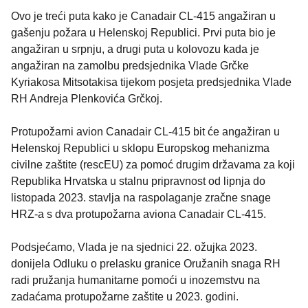
Ovo je treći puta kako je Canadair CL-415 angažiran u
gašenju požara u Helenskoj Republici. Prvi puta bio je
angažiran u srpnju, a drugi puta u kolovozu kada je
angažiran na zamolbu predsjednika Vlade Grčke
Kyriakosa Mitsotakisa tijekom posjeta predsjednika Vlade
RH Andreja Plenkovića Grčkoj.
Protupožarni avion Canadair CL-415 bit će angažiran u
Helenskoj Republici u sklopu Europskog mehanizma
civilne zaštite (rescEU) za pomoć drugim državama za koji
Republika Hrvatska u stalnu pripravnost od lipnja do
listopada 2023. stavlja na raspolaganje zračne snage
HRZ-a s dva protupožarna aviona Canadair CL-415.
Podsjećamo, Vlada je na sjednici 22. ožujka 2023.
donijela Odluku o prelasku granice Oružanih snaga RH
radi pružanja humanitarne pomoći u inozemstvu na
zadaćama protupožarne zaštite u 2023. godini.