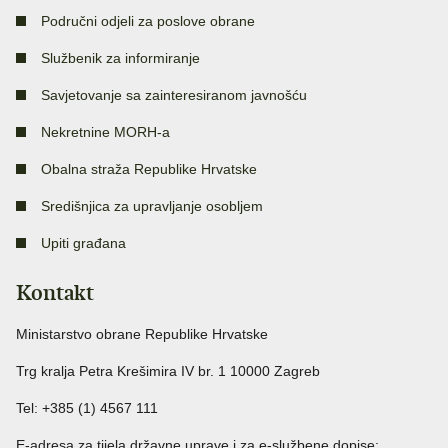
Područni odjeli za poslove obrane
Službenik za informiranje
Savjetovanje sa zainteresiranom javnošću
Nekretnine MORH-a
Obalna straža Republike Hrvatske
Središnjica za upravljanje osobljem
Upiti građana
Kontakt
Ministarstvo obrane Republike Hrvatske
Trg kralja Petra Krešimira IV br. 1 10000 Zagreb
Tel: +385 (1) 4567 111
E-adresa za tijela državne uprave i za e-službene dopise: