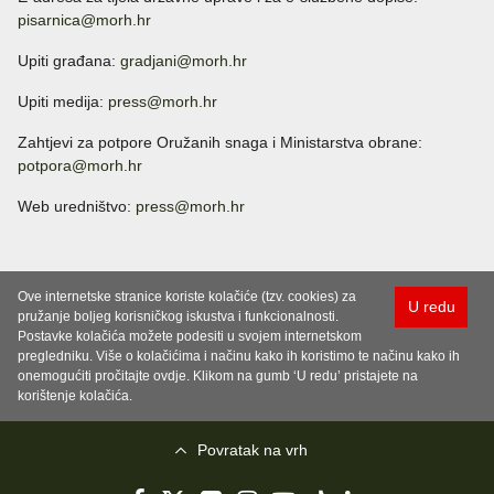
pisarnica@morh.hr
Upiti građana:
gradjani@morh.hr
Upiti medija:
press@morh.hr
Zahtjevi za potpore Oružanih snaga i Ministarstva obrane:
potpora@morh.hr
Web uredništvo:
press@morh.hr
Ove internetske stranice koriste kolačiće (tzv. cookies) za
U redu
pružanje boljeg korisničkog iskustva i funkcionalnosti.
Postavke kolačića možete podesiti u svojem internetskom
pregledniku. Više o kolačićima i načinu kako ih koristimo te načinu kako ih
onemogućiti pročitajte ovdje. Klikom na gumb ‘U redu’ pristajete na
korištenje kolačića.
Povratak na vrh