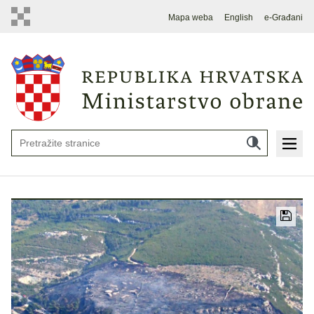
Mapa weba
English
e-Građani