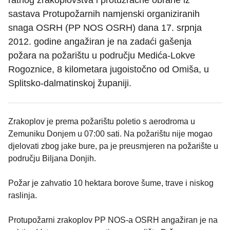
ratnog zrakoplovstva i protuzračne obrane iz
sastava Protupožarnih namjenski organiziranih
snaga OSRH (PP NOS OSRH) dana 17. srpnja
2012. godine angažiran je na zadaći gašenja
požara na požarištu u području Medića-Lokve
Rogoznice, 8 kilometara jugoistočno od Omiša, u
Splitsko-dalmatinskoj županiji.
Zrakoplov je prema požarištu poletio s aerodroma u
Zemuniku Donjem u 07:00 sati. Na požarištu nije mogao
djelovati zbog jake bure, pa je preusmjeren na požarište u
području Biljana Donjih.
Požar je zahvatio 10 hektara borove šume, trave i niskog
raslinja.
Protupožarni zrakoplov PP NOS-a OSRH angažiran je na