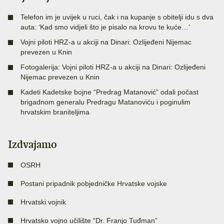
Telefon im je uvijek u ruci, čak i na kupanje s obitelji idu s dva
auta: ‘Kad smo vidjeli što je pisalo na krovu te kuće…‘
Vojni piloti HRZ-a u akciji na Dinari: Ozlijeđeni Nijemac
prevezen u Knin
Fotogalerija: Vojni piloti HRZ-a u akciji na Dinari: Ozlijeđeni
Nijemac prevezen u Knin
Kadeti Kadetske bojne “Predrag Matanović” odali počast
brigadnom generalu Predragu Matanoviću i poginulim
hrvatskim braniteljima
Izdvajamo
OSRH
Postani pripadnik pobjedničke Hrvatske vojske
Hrvatski vojnik
Hrvatsko vojno učilište “Dr. Franjo Tuđman”