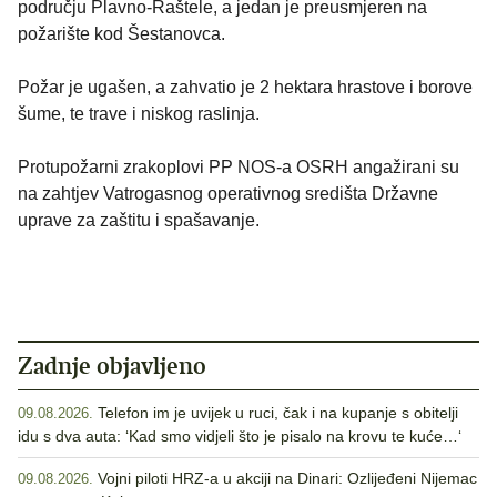
području Plavno-Raštele, a jedan je preusmjeren na
požarište kod Šestanovca.
Požar je ugašen, a zahvatio je 2 hektara hrastove i borove
šume, te trave i niskog raslinja.
Protupožarni zrakoplovi PP NOS-a OSRH angažirani su
na zahtjev Vatrogasnog operativnog središta Državne
uprave za zaštitu i spašavanje.
Zadnje objavljeno
Telefon im je uvijek u ruci, čak i na kupanje s obitelji
09.08.2026.
idu s dva auta: ‘Kad smo vidjeli što je pisalo na krovu te kuće…‘
Vojni piloti HRZ-a u akciji na Dinari: Ozlijeđeni Nijemac
09.08.2026.