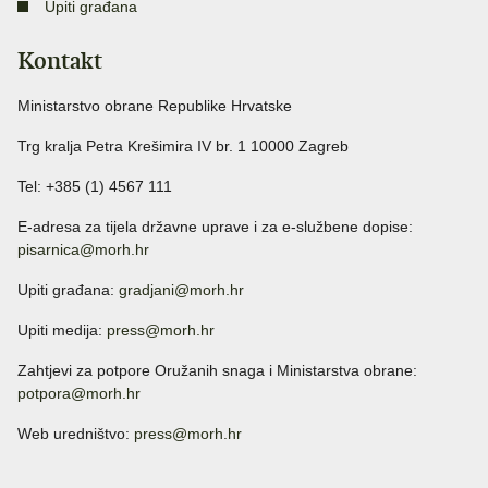
Upiti građana
Kontakt
Ministarstvo obrane Republike Hrvatske
Trg kralja Petra Krešimira IV br. 1 10000 Zagreb
Tel: +385 (1) 4567 111
E-adresa za tijela državne uprave i za e-službene dopise:
pisarnica@morh.hr
Upiti građana:
gradjani@morh.hr
Upiti medija:
press@morh.hr
Zahtjevi za potpore Oružanih snaga i Ministarstva obrane:
potpora@morh.hr
Web uredništvo:
press@morh.hr