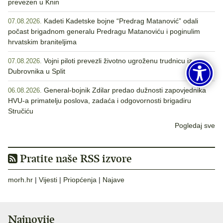
prevezen u Knin
Kadeti Kadetske bojne “Predrag Matanović” odali
07.08.2026.
počast brigadnom generalu Predragu Matanoviću i poginulim
hrvatskim braniteljima
Vojni piloti prevezli životno ugroženu trudnicu iz
07.08.2026.
Dubrovnika u Split
General-bojnik Zdilar predao dužnosti zapovjednika
06.08.2026.
HVU-a primatelju poslova, zadaća i odgovornosti brigadiru
Stručiću
Pogledaj sve
Pratite naše RSS izvore
morh.hr
|
Vijesti
|
Priopćenja
|
Najave
Najnovije