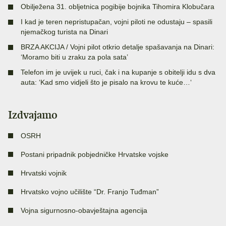
Obilježena 31. obljetnica pogibije bojnika Tihomira Klobučara
I kad je teren nepristupačan, vojni piloti ne odustaju – spasili
njemačkog turista na Dinari
BRZA AKCIJA / Vojni pilot otkrio detalje spašavanja na Dinari:
‘Moramo biti u zraku za pola sata’
Telefon im je uvijek u ruci, čak i na kupanje s obitelji idu s dva
auta: ‘Kad smo vidjeli što je pisalo na krovu te kuće…‘
Izdvajamo
OSRH
Postani pripadnik pobjedničke Hrvatske vojske
Hrvatski vojnik
Hrvatsko vojno učilište “Dr. Franjo Tuđman”
Vojna sigurnosno-obavještajna agencija