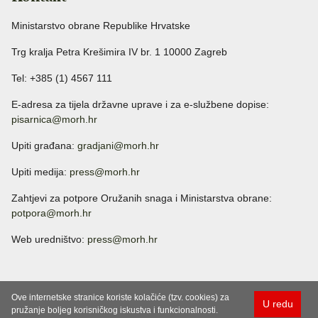
Ministarstvo obrane Republike Hrvatske
Trg kralja Petra Krešimira IV br. 1 10000 Zagreb
Tel: +385 (1) 4567 111
E-adresa za tijela državne uprave i za e-službene dopise:
pisarnica@morh.hr
Upiti građana:
gradjani@morh.hr
Upiti medija:
press@morh.hr
Zahtjevi za potpore Oružanih snaga i Ministarstva obrane:
potpora@morh.hr
Web uredništvo:
press@morh.hr
Ove internetske stranice koriste kolačiće (tzv. cookies) za
U redu
pružanje boljeg korisničkog iskustva i funkcionalnosti.