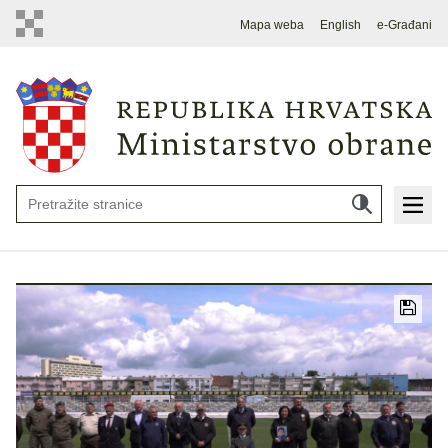
Mapa weba
English
e-Građani