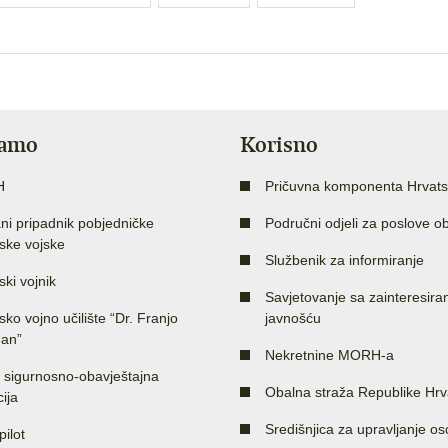
jamo
Korisno
H
Pričuvna komponenta Hrvats
ni pripadnik pobjedničke
Područni odjeli za poslove o
ske vojske
Službenik za informiranje
ski vojnik
Savjetovanje sa zainteresir
sko vojno učilište “Dr. Franjo
javnošću
an”
Nekretnine MORH-a
 sigurnosno-obavještajna
Obalna straža Republike Hrv
ija
Središnjica za upravljanje o
pilot