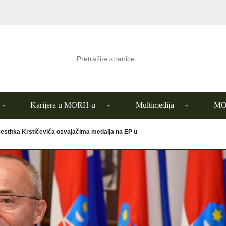
Karijera u MORH-u
Multimedija
MOR
estitka Krstičevića osvajačima medalja na EP u