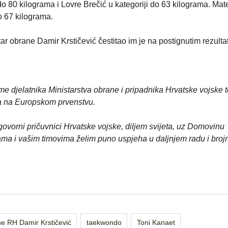
 do 80 kilograma i Lovre Brečić u kategoriji do 63 kilograma. Mat
o 67 kilograma.
r obrane Damir Krstičević čestitao im je na postignutim rezulta
ime djelatnika Ministarstva obrane i pripadnika Hrvatske vojske t
 na Europskom prvenstvu.
govorni pričuvnici Hrvatske vojske, diljem svijeta, uz Domovinu
ama i vašim timovima želim puno uspjeha u daljnjem radu i bro
ne RH Damir Krstičević
taekwondo
Toni Kanaet