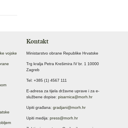
Kontakt
ke vojske
Ministarstvo obrane Republike Hrvatske
brane
Trg kralja Petra Krešimira IV br. 1 10000
Zagreb
Tel: +385 (1) 4567 111
anom
E-adresa za tijela državne uprave i za e-
službene dopise:
pisarnica@morh.hr
Upiti građana:
gradjani@morh.hr
atske
Upiti medija:
press@morh.hr
sobljem