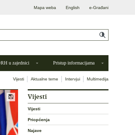
Mapa weba
English
e-Građani
H u zajednici
Pristup informacijama
Vijesti
Aktualne teme
Intervjui
Multimedija
Vijesti
Vijesti
Priopćenja
Najave