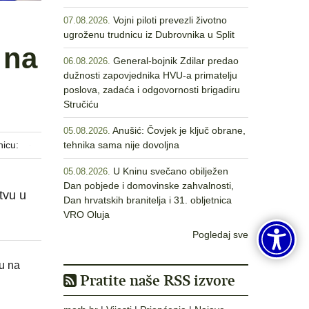
Vojni piloti prevezli životno
07.08.2026.
ugroženu trudnicu iz Dubrovnika u Split
 na
General-bojnik Zdilar predao
06.08.2026.
dužnosti zapovjednika HVU-a primatelju
poslova, zadaća i odgovornosti brigadiru
Stručiću
Anušić: Čovjek je ključ obrane,
05.08.2026.
nicu:
tehnika sama nije dovoljna
U Kninu svečano obilježen
05.08.2026.
Dan pobjede i domovinske zahvalnosti,
tvu u
Dan hrvatskih branitelja i 31. obljetnica
VRO Oluja
Pogledaj sve
su na
Pratite naše RSS izvore