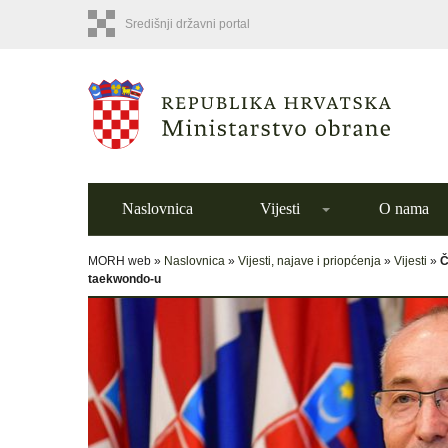
Središnji državni portal
Naslovnica
Vijesti
O nama
MORH web »
Naslovnica
»
Vijesti, najave i priopćenja
»
Vijesti
»
Č
taekwondo-u