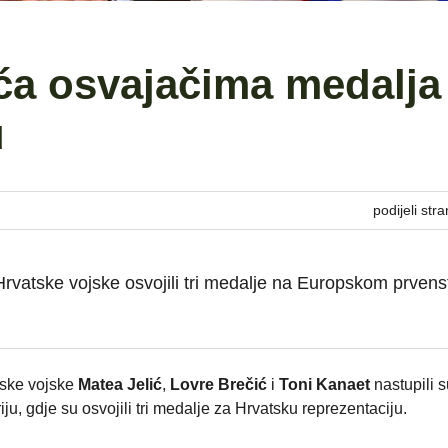
ića osvajačima medalja
u
podijeli stra
Hrvatske vojske osvojili tri medalje na Europskom prvens
tske vojske
Matea Jelić
,
Lovre Brečić
i
Toni Kanaet
nastupili 
, gdje su osvojili tri medalje za Hrvatsku reprezentaciju.