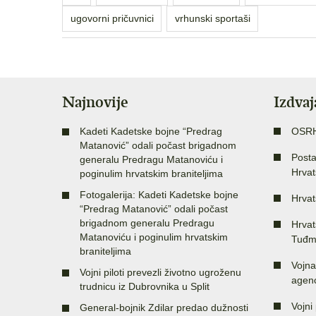
ugovorni pričuvnici
vrhunski sportaši
Najnovije
Izdva
Kadeti Kadetske bojne “Predrag
OSR
Matanović” odali počast brigadnom
Posta
generalu Predragu Matanoviću i
Hrvat
poginulim hrvatskim braniteljima
Fotogalerija: Kadeti Kadetske bojne
Hrvat
“Predrag Matanović” odali počast
brigadnom generalu Predragu
Hrvat
Matanoviću i poginulim hrvatskim
Tuđm
braniteljima
Vojna
Vojni piloti prevezli životno ugroženu
agenc
trudnicu iz Dubrovnika u Split
Vojni 
General-bojnik Zdilar predao dužnosti