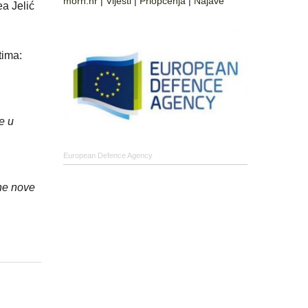
morh.hr
|
Vijesti
|
Priopćenja
|
Najave
ea Jelić
tima:
e u
European Defence Agency
jne nove