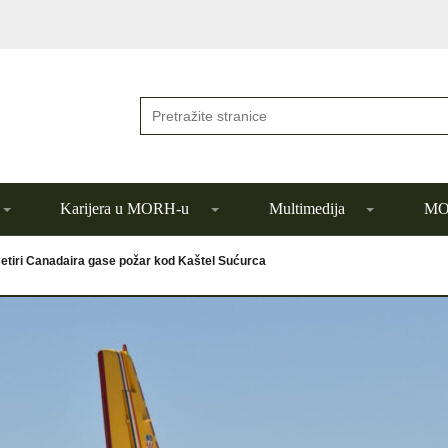
Karijera u MORH-u
Multimedija
MOR
etiri Canadaira gase požar kod Kaštel Sućurca