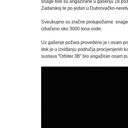
snage bile su angažirane u gašenju 18 poža
Zadarskoj te po jedan u Dubrovačko-neretva
Sveukupno su zračne protupožarne snage u 
izbačeno oko 3000 tona vode.
Uz gašenje požara provedeno je i osam pro
dok je u izviđanju područja procijenjenih 
sustava “Orbiter 3B” bio angažiran osam pu