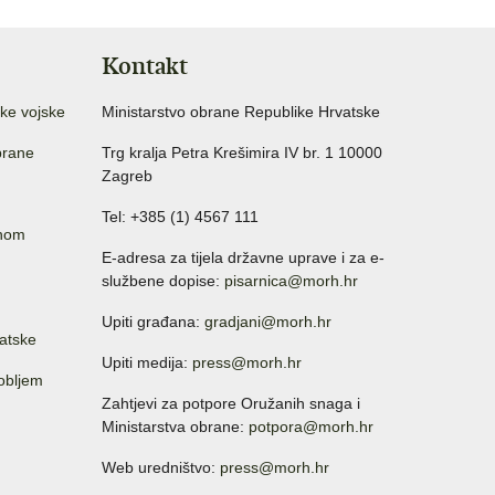
Kontakt
ke vojske
Ministarstvo obrane Republike Hrvatske
brane
Trg kralja Petra Krešimira IV br. 1 10000
Zagreb
Tel: +385 (1) 4567 111
anom
E-adresa za tijela državne uprave i za e-
službene dopise:
pisarnica@morh.hr
Upiti građana:
gradjani@morh.hr
atske
Upiti medija:
press@morh.hr
sobljem
Zahtjevi za potpore Oružanih snaga i
Ministarstva obrane:
potpora@morh.hr
Web uredništvo:
press@morh.hr