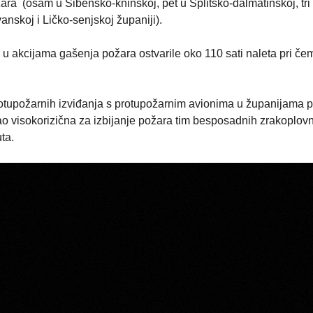
ra (osam u Šibensko-kninskoj, pet u Splitsko-dalmatinskoj, tri
nskoj i Ličko-senjskoj županiji).
akcijama gašenja požara ostvarile oko 110 sati naleta pri če
tupožarnih izviđanja s protupožarnim avionima u županijama pr
kao visokorizična za izbijanje požara tim besposadnih zrakoplov
ta.