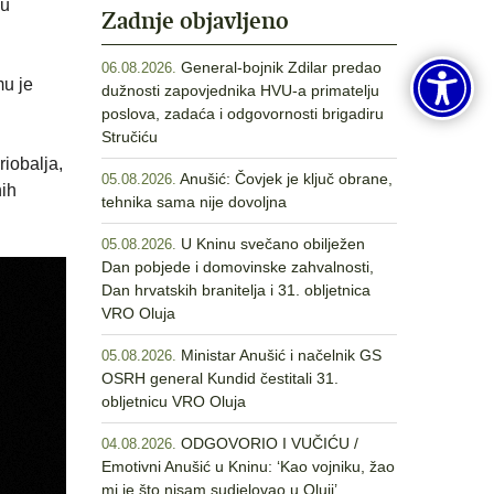
 u
Zadnje objavljeno
General-bojnik Zdilar predao
06.08.2026.
mu je
dužnosti zapovjednika HVU-a primatelju
poslova, zadaća i odgovornosti brigadiru
Stručiću
iobalja,
Anušić: Čovjek je ključ obrane,
05.08.2026.
nih
tehnika sama nije dovoljna
U Kninu svečano obilježen
05.08.2026.
Dan pobjede i domovinske zahvalnosti,
Dan hrvatskih branitelja i 31. obljetnica
VRO Oluja
Ministar Anušić i načelnik GS
05.08.2026.
OSRH general Kundid čestitali 31.
obljetnicu VRO Oluja
ODGOVORIO I VUČIĆU /
04.08.2026.
Emotivni Anušić u Kninu: ‘Kao vojniku, žao
mi je što nisam sudjelovao u Oluji’