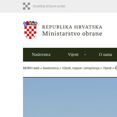
Središnji državni portal
Naslovnica
Vijesti
O nama
MORH web »
Naslovnica
»
Vijesti, najave i priopćenja
»
Vijesti
»
Č