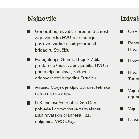
Najnovije
Izdva
General-bojnik Zdilar predao dužnosti
OSR
zapovjednika HVU-a primatelju
Posta
poslova, zadaća i odgovornosti
Hrvat
brigadiru Stručiću
Fotogalerija: General-bojnik Zdilar
Hrvat
predao dužnosti zapovjednika HVU-a
primatelju poslova, zadaća i
Hrvat
odgovornosti brigadiru Stručiću
Tuđm
Anušić: Čovjek je ključ obrane, tehnika
Vojna
sama nije dovoljna
agenc
U Kninu svečano obilježen Dan
Vojni 
pobjede i domovinske zahvalnosti,
Dan hrvatskih branitelja i 31.
Izjav
obljetnica VRO Oluja