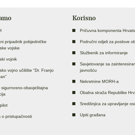
jamo
Korisno
H
Pričuvna komponenta Hrvats
ni pripadnik pobjedničke
Područni odjeli za poslove o
ske vojske
Službenik za informiranje
ski vojnik
Savjetovanje sa zainteresir
sko vojno učilište “Dr. Franjo
javnošću
an”
Nekretnine MORH-a
 sigurnosno-obavještajna
Obalna straža Republike Hrv
ija
Središnjica za upravljanje o
pilot
Upiti građana
a o pristupačnosti