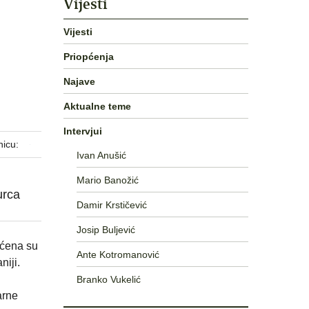
Vijesti
Vijesti
Priopćenja
Najave
Aktualne teme
Intervjui
nicu:
Ivan Anušić
Mario Banožić
urca
Damir Krstičević
Josip Buljević
ućena su
Ante Kotromanović
niji.
Branko Vukelić
arne