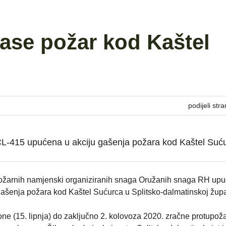
gase požar kod Kaštel
podijeli stra
CL-415 upućena u akciju gašenja požara kod Kaštel Suć
požarnih namjenski organiziranih snaga Oružanih snaga RH up
gašenja požara kod Kaštel Sućurca u Splitsko-dalmatinskoj župa
e (15. lipnja) do zaključno 2. kolovoza 2020. zračne protupož