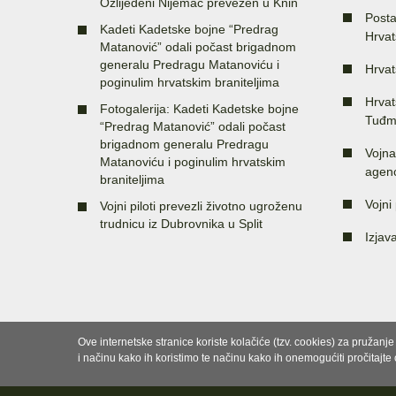
Ozlijeđeni Nijemac prevezen u Knin
Posta
Kadeti Kadetske bojne “Predrag
Hrvat
Matanović” odali počast brigadnom
generalu Predragu Matanoviću i
Hrvat
poginulim hrvatskim braniteljima
Hrvat
Fotogalerija: Kadeti Kadetske bojne
Tuđm
“Predrag Matanović” odali počast
brigadnom generalu Predragu
Vojna
Matanoviću i poginulim hrvatskim
agenc
braniteljima
Vojni 
Vojni piloti prevezli životno ugroženu
trudnicu iz Dubrovnika u Split
Izjav
Ove internetske stranice koriste kolačiće (tzv. cookies) za pružanj
i načinu kako ih koristimo te načinu kako ih onemogućiti pročitajte