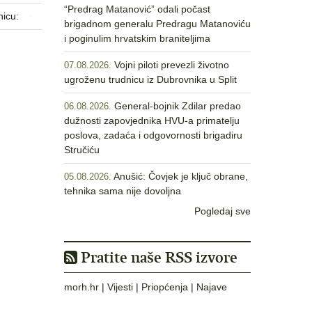
“Predrag Matanović” odali počast
nicu:
brigadnom generalu Predragu Matanoviću
i poginulim hrvatskim braniteljima
Vojni piloti prevezli životno
07.08.2026.
ugroženu trudnicu iz Dubrovnika u Split
General-bojnik Zdilar predao
06.08.2026.
dužnosti zapovjednika HVU-a primatelju
poslova, zadaća i odgovornosti brigadiru
Stručiću
Anušić: Čovjek je ključ obrane,
05.08.2026.
tehnika sama nije dovoljna
Pogledaj sve
Pratite naše RSS izvore
morh.hr
|
Vijesti
|
Priopćenja
|
Najave