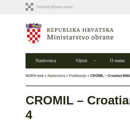
Središnji državni portal
Naslovnica
Vijesti
O nama
MORH web »
Naslovnica
»
Publikacije
»
CROMIL – Croatian Milit
CROMIL – Croatian
4