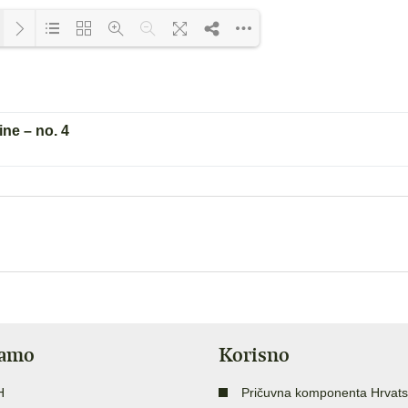
Loading PDF 100% ...
ne – no. 4
jamo
Korisno
H
Pričuvna komponenta Hrvats