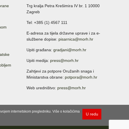
brane
Trg kralja Petra Krešimira IV br. 1 10000
Zagreb
Tel: +385 (1) 4567 111
anom
E-adresa za tijela državne uprave i za e-
službene dopise:
pisarnica@morh.hr
Upiti građana:
gradjani@morh.hr
atske
Upiti medija:
press@morh.hr
sobljem
Zahtjevi za potpore Oružanih snaga i
Ministarstva obrane:
potpora@morh.hr
Web uredništvo:
press@morh.hr
u svojem internetskom pregledniku. Više o kolačićima
U redu