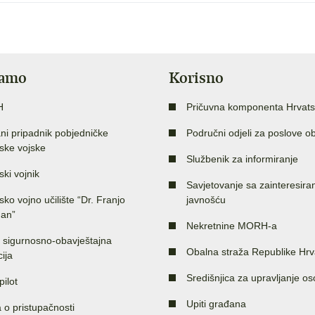
jamo
Korisno
H
Pričuvna komponenta Hrvats
ni pripadnik pobjedničke
Područni odjeli za poslove o
ske vojske
Službenik za informiranje
ski vojnik
Savjetovanje sa zainteresir
sko vojno učilište “Dr. Franjo
javnošću
an”
Nekretnine MORH-a
 sigurnosno-obavještajna
Obalna straža Republike Hrv
ija
Središnjica za upravljanje o
pilot
Upiti građana
a o pristupačnosti