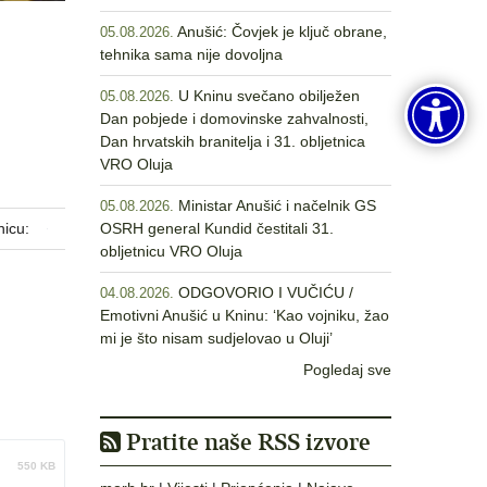
Anušić: Čovjek je ključ obrane,
05.08.2026.
tehnika sama nije dovoljna
U Kninu svečano obilježen
05.08.2026.
Dan pobjede i domovinske zahvalnosti,
Dan hrvatskih branitelja i 31. obljetnica
VRO Oluja
Ministar Anušić i načelnik GS
05.08.2026.
nicu:
OSRH general Kundid čestitali 31.
obljetnicu VRO Oluja
ODGOVORIO I VUČIĆU /
04.08.2026.
Emotivni Anušić u Kninu: ‘Kao vojniku, žao
mi je što nisam sudjelovao u Oluji’
Pogledaj sve
Pratite naše RSS izvore
550 KB