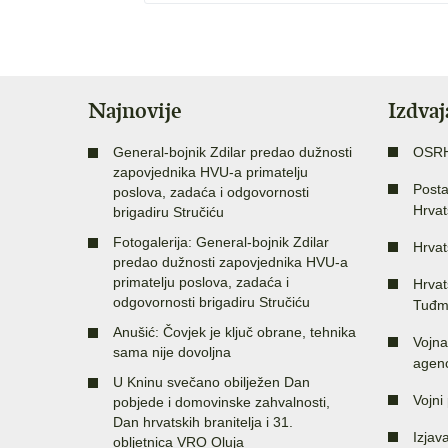
Najnovije
Izdva
General-bojnik Zdilar predao dužnosti
OSR
zapovjednika HVU-a primatelju
Posta
poslova, zadaća i odgovornosti
Hrvat
brigadiru Stručiću
Fotogalerija: General-bojnik Zdilar
Hrvat
predao dužnosti zapovjednika HVU-a
primatelju poslova, zadaća i
Hrvat
odgovornosti brigadiru Stručiću
Tuđm
Anušić: Čovjek je ključ obrane, tehnika
Vojna
sama nije dovoljna
agenc
U Kninu svečano obilježen Dan
Vojni 
pobjede i domovinske zahvalnosti,
Dan hrvatskih branitelja i 31.
Izjav
obljetnica VRO Oluja