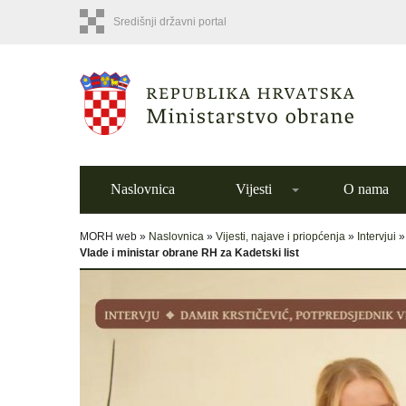
Središnji državni portal
Naslovnica
Vijesti
O nama
MORH web »
Naslovnica
»
Vijesti, najave i priopćenja
»
Intervjui
Vlade i ministar obrane RH za Kadetski list