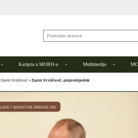
Karijera u MORH-u
Multimedija
MOR
»
Damir Krstičević
»
Damir Krstičević, potpredsjednik