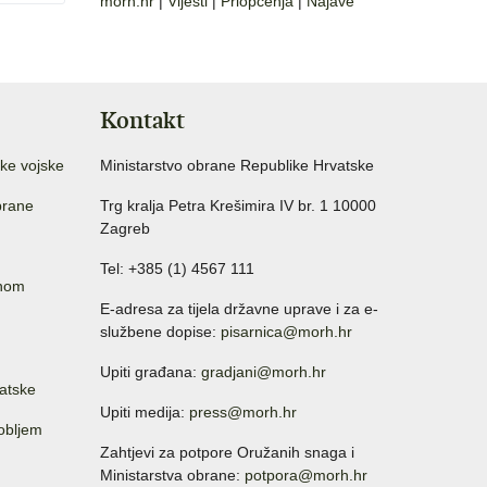
morh.hr
|
Vijesti
|
Priopćenja
|
Najave
Kontakt
ke vojske
Ministarstvo obrane Republike Hrvatske
brane
Trg kralja Petra Krešimira IV br. 1 10000
Zagreb
Tel: +385 (1) 4567 111
anom
E-adresa za tijela državne uprave i za e-
službene dopise:
pisarnica@morh.hr
Upiti građana:
gradjani@morh.hr
atske
Upiti medija:
press@morh.hr
sobljem
Zahtjevi za potpore Oružanih snaga i
Ministarstva obrane:
potpora@morh.hr