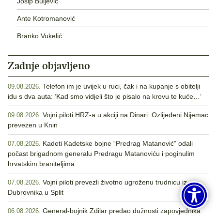
Josip Buljević
Ante Kotromanović
Branko Vukelić
Zadnje objavljeno
Telefon im je uvijek u ruci, čak i na kupanje s obitelji
09.08.2026.
idu s dva auta: ‘Kad smo vidjeli što je pisalo na krovu te kuće…‘
Vojni piloti HRZ-a u akciji na Dinari: Ozlijeđeni Nijemac
09.08.2026.
prevezen u Knin
Kadeti Kadetske bojne “Predrag Matanović” odali
07.08.2026.
počast brigadnom generalu Predragu Matanoviću i poginulim
hrvatskim braniteljima
Vojni piloti prevezli životno ugroženu trudnicu iz
07.08.2026.
Dubrovnika u Split
General-bojnik Zdilar predao dužnosti zapovjednika
06.08.2026.