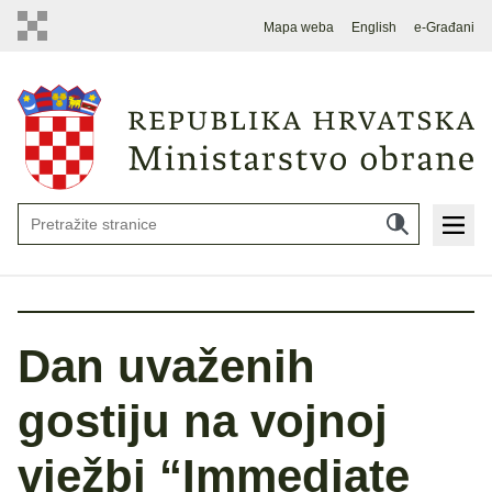
Mapa weba
English
e-Građani
Dan uvaženih
gostiju na vojnoj
vježbi “Immediate