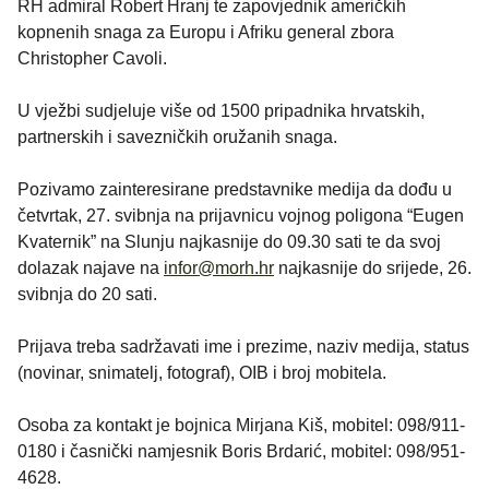
RH admiral Robert Hranj te zapovjednik američkih
kopnenih snaga za Europu i Afriku general zbora
Christopher Cavoli.
U vježbi sudjeluje više od 1500 pripadnika hrvatskih,
partnerskih i savezničkih oružanih snaga.
Pozivamo zainteresirane predstavnike medija da dođu u
četvrtak, 27. svibnja na prijavnicu vojnog poligona “Eugen
Kvaternik” na Slunju najkasnije do 09.30 sati te da svoj
dolazak najave na
infor@morh.hr
najkasnije do srijede, 26.
svibnja do 20 sati.
Prijava treba sadržavati ime i prezime, naziv medija, status
(novinar, snimatelj, fotograf), OIB i broj mobitela.
Osoba za kontakt je bojnica Mirjana Kiš, mobitel: 098/911-
0180 i časnički namjesnik Boris Brdarić, mobitel: 098/951-
4628.