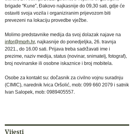
brigade “Kune”, Đakovo najkasnije do 09,30 sati, gdje će
ostaviti svoja vozila i organiziranim prijevozom biti
prevezeni na lokaciju provedbe vježbe.
Molimo predstavnike medija da svoj dolazak najave na
infor@morh.hr
, najkasnije do ponedjeljka, 26. travnja
2021., do 16.00 sati. Prijava treba sadržavati ime i
prezime, naziv medija, status (novinar, snimatelj, fotograf),
broj novinarske ili osobne iskaznice i broj mobitela.
Osobe za kontakt su: dočasnik za civilno vojnu suradnju
(CIMIC), narednik Ivica Oršolić, mob: 099 660 2079 i satnik
Ivan Salopek, mob: 0989405557.
Vijesti