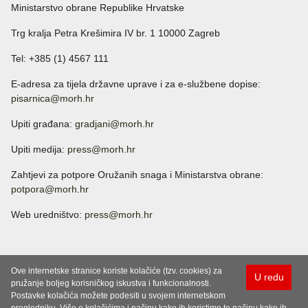
Ministarstvo obrane Republike Hrvatske
Trg kralja Petra Krešimira IV br. 1 10000 Zagreb
Tel: +385 (1) 4567 111
E-adresa za tijela državne uprave i za e-službene dopise:
pisarnica@morh.hr
Upiti građana:
gradjani@morh.hr
Upiti medija:
press@morh.hr
Zahtjevi za potpore Oružanih snaga i Ministarstva obrane:
potpora@morh.hr
Web uredništvo:
press@morh.hr
Ove internetske stranice koriste kolačiće (tzv. cookies) za
U redu
pružanje boljeg korisničkog iskustva i funkcionalnosti.
Postavke kolačića možete podesiti u svojem internetskom