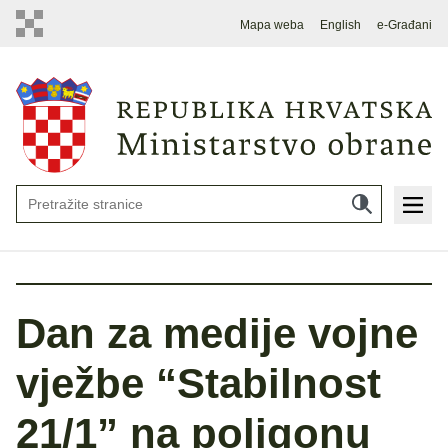
Mapa weba
English
e-Građani
Dan za medije vojne
vježbe “Stabilnost
21/1” na poligonu