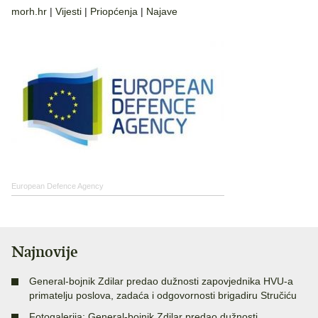
morh.hr
|
Vijesti
|
Priopćenja
|
Najave
European Defence Agency
Najnovije
General-bojnik Zdilar predao dužnosti zapovjednika HVU-a
primatelju poslova, zadaća i odgovornosti brigadiru Stručiću
Fotogalerija: General-bojnik Zdilar predao dužnosti