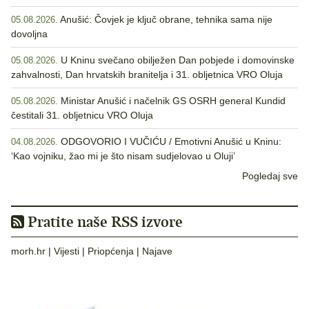
Anušić: Čovjek je ključ obrane, tehnika sama nije
05.08.2026.
dovoljna
U Kninu svečano obilježen Dan pobjede i domovinske
05.08.2026.
zahvalnosti, Dan hrvatskih branitelja i 31. obljetnica VRO Oluja
Ministar Anušić i načelnik GS OSRH general Kundid
05.08.2026.
čestitali 31. obljetnicu VRO Oluja
ODGOVORIO I VUČIĆU / Emotivni Anušić u Kninu:
04.08.2026.
‘Kao vojniku, žao mi je što nisam sudjelovao u Oluji’
Pogledaj sve
Pratite naše RSS izvore
morh.hr
|
Vijesti
|
Priopćenja
|
Najave