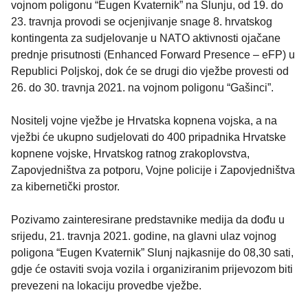
vojnom poligonu “Eugen Kvaternik” na Slunju, od 19. do
23. travnja provodi se ocjenjivanje snage 8. hrvatskog
kontingenta za sudjelovanje u NATO aktivnosti ojačane
prednje prisutnosti (Enhanced Forward Presence – eFP) u
Republici Poljskoj, dok će se drugi dio vježbe provesti od
26. do 30. travnja 2021. na vojnom poligonu “Gašinci”.
Nositelj vojne vježbe je Hrvatska kopnena vojska, a na
vježbi će ukupno sudjelovati do 400 pripadnika Hrvatske
kopnene vojske, Hrvatskog ratnog zrakoplovstva,
Zapovjedništva za potporu, Vojne policije i Zapovjedništva
za kibernetički prostor.
Pozivamo zainteresirane predstavnike medija da dođu u
srijedu, 21. travnja 2021. godine, na glavni ulaz vojnog
poligona “Eugen Kvaternik” Slunj najkasnije do 08,30 sati,
gdje će ostaviti svoja vozila i organiziranim prijevozom biti
prevezeni na lokaciju provedbe vježbe.