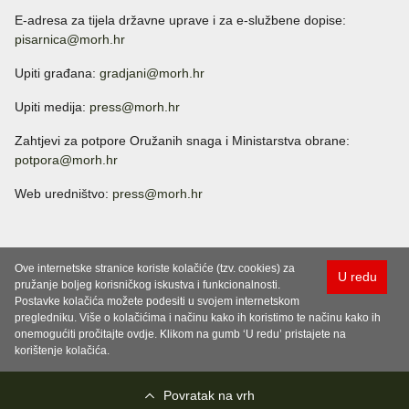
E-adresa za tijela državne uprave i za e-službene dopise:
pisarnica@morh.hr
Upiti građana:
gradjani@morh.hr
Upiti medija:
press@morh.hr
Zahtjevi za potpore Oružanih snaga i Ministarstva obrane:
potpora@morh.hr
Web uredništvo:
press@morh.hr
Ove internetske stranice koriste kolačiće (tzv. cookies) za
U redu
pružanje boljeg korisničkog iskustva i funkcionalnosti.
Postavke kolačića možete podesiti u svojem internetskom
pregledniku. Više o kolačićima i načinu kako ih koristimo te načinu kako ih
onemogućiti pročitajte ovdje. Klikom na gumb ‘U redu’ pristajete na
korištenje kolačića.
Povratak na vrh