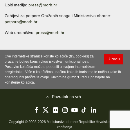
Upiti medija:
press@morh.hr
Zahtjevi za potpore Oružanih snaga i Ministarstva obrane:
potpora@morh.hr
Web uredništvo:
press@morh.hr
Ove internetske stranice koriste kolačiće (tzv. cookies) za
U redu
pružanje boljeg korisničkog iskustva i funkcionalnosti.
Postavke kolačića možete podesiti u svojem internetskom
pregledniku. Više o kolačićima i načinu kako ih koristimo te načinu kako ih
onemogućiti pročitajte ovdje. Klikom na gumb ‘U redu’ pristajete na
korištenje kolačića.
Povratak na vrh
Copyright © 2008-2026 Ministarstvo obrane Republike Hrvatske..
Uvjeti
korištenja
.