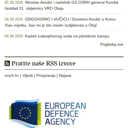
Ministar Anušić i načelnik GS OSRH general Kundid
05.08.2026.
čestitali 31. obljetnicu VRO Oluja
ODGOVORIO I VUČIĆU / Emotivni Anušić u Kninu:
04.08.2026.
‘Kao vojniku, žao mi je što nisam sudjelovao u Oluji’
Kadeti zrakoplovnog voda na pilotskom kampu
04.08.2026.
Pogledaj sve
Pratite naše RSS izvore
morh.hr
|
Vijesti
|
Priopćenja
|
Najave