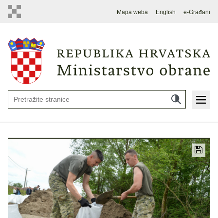
Mapa weba
English
e-Građani