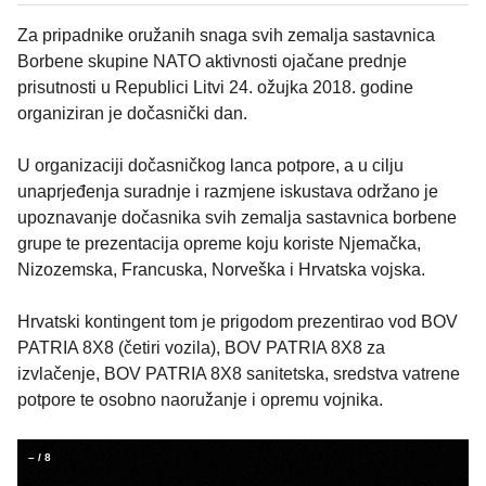
Za pripadnike oružanih snaga svih zemalja sastavnica
Borbene skupine NATO aktivnosti ojačane prednje
prisutnosti u Republici Litvi 24. ožujka 2018. godine
organiziran je dočasnički dan.
U organizaciji dočasničkog lanca potpore, a u cilju
unaprjeđenja suradnje i razmjene iskustava održano je
upoznavanje dočasnika svih zemalja sastavnica borbene
grupe te prezentacija opreme koju koriste Njemačka,
Nizozemska, Francuska, Norveška i Hrvatska vojska.
Hrvatski kontingent tom je prigodom prezentirao vod BOV
PATRIA 8X8 (četiri vozila), BOV PATRIA 8X8 za
izvlačenje, BOV PATRIA 8X8 sanitetska, sredstva vatrene
potpore te osobno naoružanje i opremu vojnika.
–
/
8