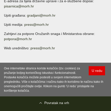
E-adresa za tijela državne uprave i za e-službene dopise:
pisarnica@morh.hr
Upiti građana:
gradjani@morh.hr
Upiti medija:
press@morh.hr
Zahtjevi za potpore Oružanih snaga i Ministarstva obrane:
potpora@morh.hr
Web uredništvo:
press@morh.hr
Ove internetske stranice koriste kolačiće (tzv. cookies) za
U redu
pružanje boljeg korisničkog iskustva i funkcionalnosti.
Postavke kolačića možete podesiti u svojem internetskom
pregledniku. Više o kolačićima i načinu kako ih koristimo te načinu kako ih
onemogućiti pročitajte ovdje. Klikom na gumb ‘U redu’ pristajete na
korištenje kolačića.
Povratak na vrh