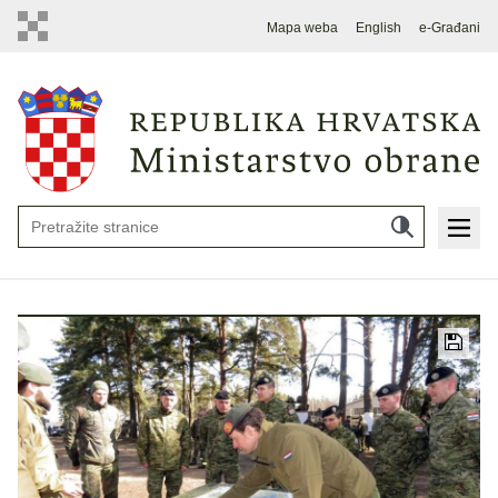
Mapa weba
English
e-Građani