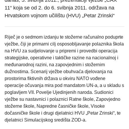
danas, 5. svibnja 2011., prezentaciji vježbe „CAX
11“ koja se od 2. do 6. svibnja 2011. održava na
Hrvatskom vojnom učilištu (HVU) „Petar Zrinski“
Riječ je o sedmom izdanju te stožerne računalno poduprte
vježbe, čiji je primarni cilj osposobljavanje polaznika škola
na HVU za sudjelovanje u pripremi i provedbi operacija
strategijske, operativne i taktičke razine na nacionalnoj i
međunarodnoj razini, na zapovjednim i stožernim
dužnostima. Scenarij vježbe obuhvaća djelovanja na
prostorima fiktivnih država u okviru NATO vođene
operacije očuvanja mira pod mandatom UN-a, a u skladu s
poglavljem VII. Povelje Ujedinjenih naroda. Sudionici
vježbe su nastavnici i polaznici Ratne škole, Zapovjedno
stožerne škole, Napredne časničke škole, Visoke
dočasničke škole i drugi djelatnici HVU „Petar Zrinski“, te
djelatnici Simulacijskog središta ZOD-a.