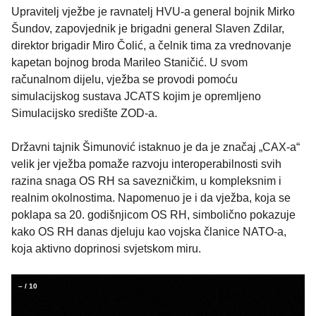
Upravitelj vježbe je ravnatelj HVU-a general bojnik Mirko
Šundov, zapovjednik je brigadni general Slaven Zdilar,
direktor brigadir Miro Čolić, a čelnik tima za vrednovanje
kapetan bojnog broda Marileo Staničić. U svom
računalnom dijelu, vježba se provodi pomoću
simulacijskog sustava JCATS kojim je opremljeno
Simulacijsko središte ZOD-a.
Državni tajnik Šimunović istaknuo je da je značaj „CAX-a“
velik jer vježba pomaže razvoju interoperabilnosti svih
razina snaga OS RH sa savezničkim, u kompleksnim i
realnim okolnostima. Napomenuo je i da vježba, koja se
poklapa sa 20. godišnjicom OS RH, simbolično pokazuje
kako OS RH danas djeluju kao vojska članice NATO-a,
koja aktivno doprinosi svjetskom miru.
–
/
10