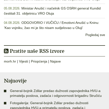
Ministar Anušić i načelnik GS OSRH general Kundid
05.08.2026.
čestitali 31. obljetnicu VRO Oluja
ODGOVORIO I VUČIĆU / Emotivni Anušić u Kninu:
04.08.2026.
‘Kao vojniku, žao mi je što nisam sudjelovao u Oluji’
Pogledaj sve
Pratite naše RSS izvore
morh.hr
|
Vijesti
|
Priopćenja
|
Najave
Najnovije
General-bojnik Zdilar predao dužnosti zapovjednika HVU-a
primatelju poslova, zadaća i odgovornosti brigadiru Stručiću
Fotogalerija: General-bojnik Zdilar predao dužnosti
zapovjednika HVU-a primatelju poslova, zadaća i