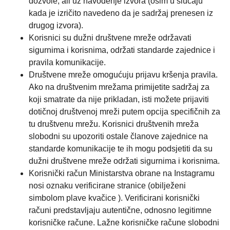
dozvole, ali uz navođenje izvora (osim u slučaju
kada je izričito navedeno da je sadržaj prenesen iz
drugog izvora).
Korisnici su dužni društvene mreže održavati
sigurnima i korisnima, održati standarde zajednice i
pravila komunikacije.
Društvene mreže omogućuju prijavu kršenja pravila.
Ako na društvenim mrežama primijetite sadržaj za
koji smatrate da nije prikladan, isti možete prijaviti
dotičnoj društvenoj mreži putem opcija specifičnih za
tu društvenu mrežu. Korisnici društvenih mreža
slobodni su upozoriti ostale članove zajednice na
standarde komunikacije te ih mogu podsjetiti da su
dužni društvene mreže održati sigurnima i korisnima.
Korisnički račun Ministarstva obrane na Instagramu
nosi oznaku verificirane stranice (obilježeni
simbolom plave kvačice ). Verificirani korisnički
računi predstavljaju autentične, odnosno legitimne
korisničke račune. Lažne korisničke račune slobodni