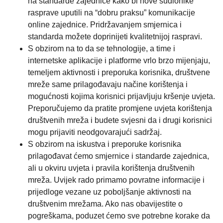
na standarde zajednice kako bi nove sudionike
rasprave uputili na “dobru praksu” komunikacije
online zajednice. Pridržavanjem smjernica i
standarda možete doprinijeti kvalitetnijoj raspravi.
S obzirom na to da se tehnologije, a time i
internetske aplikacije i platforme vrlo brzo mijenjaju,
temeljem aktivnosti i preporuka korisnika, društvene
mreže same prilagođavaju načine korištenja i
mogućnosti kojima korisnici prijavljuju kršenje uvjeta.
Preporučujemo da pratite promjene uvjeta korištenja
društvenih mreža i budete svjesni da i drugi korisnici
mogu prijaviti neodgovarajući sadržaj.
S obzirom na iskustva i preporuke korisnika
prilagođavat ćemo smjernice i standarde zajednica,
ali u okviru uvjeta i pravila korištenja društvenih
mreža. Uvijek rado primamo povratne informacije i
prijedloge vezane uz poboljšanje aktivnosti na
društvenim mrežama. Ako nas obavijestite o
pogreškama, poduzet ćemo sve potrebne korake da