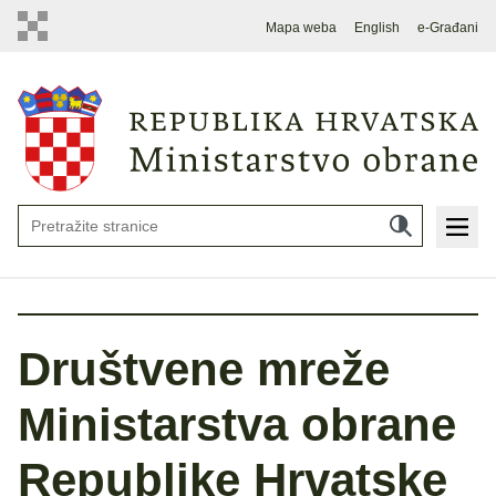
Mapa weba
English
e-Građani
Društvene mreže
Ministarstva obrane
Republike Hrvatske