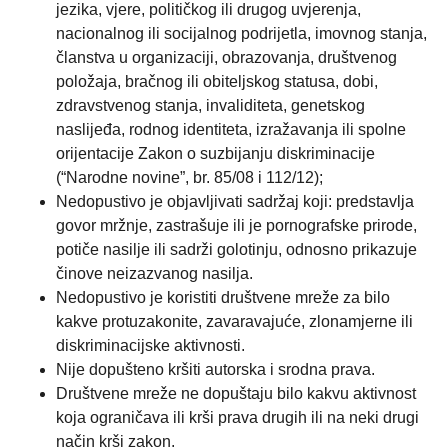
jezika, vjere, političkog ili drugog uvjerenja,
nacionalnog ili socijalnog podrijetla, imovnog stanja,
članstva u organizaciji, obrazovanja, društvenog
položaja, bračnog ili obiteljskog statusa, dobi,
zdravstvenog stanja, invaliditeta, genetskog
naslijeđa, rodnog identiteta, izražavanja ili spolne
orijentacije Zakon o suzbijanju diskriminacije
(“Narodne novine”, br. 85/08 i 112/12);
Nedopustivo je objavljivati sadržaj koji: predstavlja
govor mržnje, zastrašuje ili je pornografske prirode,
potiče nasilje ili sadrži golotinju, odnosno prikazuje
činove neizazvanog nasilja.
Nedopustivo je koristiti društvene mreže za bilo
kakve protuzakonite, zavaravajuće, zlonamjerne ili
diskriminacijske aktivnosti.
Nije dopušteno kršiti autorska i srodna prava.
Društvene mreže ne dopuštaju bilo kakvu aktivnost
koja ograničava ili krši prava drugih ili na neki drugi
način krši zakon.