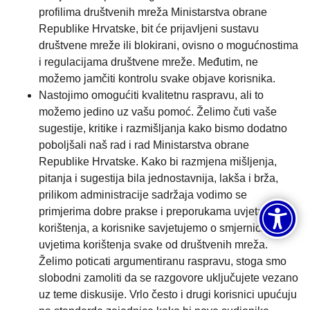
profilima društvenih mreža Ministarstva obrane
Republike Hrvatske, bit će prijavljeni sustavu
društvene mreže ili blokirani, ovisno o mogućnostima
i regulacijama društvene mreže. Međutim, ne
možemo jamčiti kontrolu svake objave korisnika.
Nastojimo omogućiti kvalitetnu raspravu, ali to
možemo jedino uz vašu pomoć. Želimo čuti vaše
sugestije, kritike i razmišljanja kako bismo dodatno
poboljšali naš rad i rad Ministarstva obrane
Republike Hrvatske. Kako bi razmjena mišljenja,
pitanja i sugestija bila jednostavnija, lakša i brža,
prilikom administracije sadržaja vodimo se
primjerima dobre prakse i preporukama uvjeta
korištenja, a korisnike savjetujemo o smjernicama i
uvjetima korištenja svake od društvenih mreža.
Želimo poticati argumentiranu raspravu, stoga smo
slobodni zamoliti da se razgovore uključujete vezano
uz teme diskusije. Vrlo često i drugi korisnici upućuju