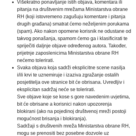
Višekratno ponavljanje istih objava, komentara ili
pitanja na društvenim mrežama Ministarstva obrane
RH (koji istovremeno zagušuju komentare i pitanja
drugih građana) smatrat ćemo neželjenim porukama
(spam). Ako nakon opomene korisnik ne odustane od
takvog ponašanja, spamom ćemo ga i klasificirati te
spriječiti daljnje objave određenog autora. Također,
prijetnje zaposlenicima Ministarstva obrane RH
nećemo tolerirati.
Svaka objava koja sadrži eksplicitne scene nasilja
i/ili krvi te uznemiruje i izaziva zgražanje ostalih
posjetitelja ove stranice bit će obrisana. Uvredljiv i
eksplicitan sadržaj neće se tolerirati.
Sve objave koje se kose s gore navedenim uvjetima,
bit će obrisane a korisnici nakon upozorenja
blokirani (ako na pojedinoj društvenoj mreži postoji
mogućnost brisanja i blokiranja).
Sadržaji s društvenih mreža Ministarstva obrane RH,
mogu se prenositi bez posebne dozvole uz