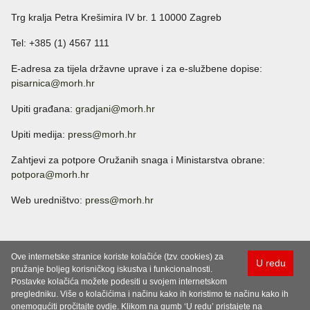
Trg kralja Petra Krešimira IV br. 1 10000 Zagreb
Tel: +385 (1) 4567 111
E-adresa za tijela državne uprave i za e-službene dopise:
pisarnica@morh.hr
Upiti građana:
gradjani@morh.hr
Upiti medija:
press@morh.hr
Zahtjevi za potpore Oružanih snaga i Ministarstva obrane:
potpora@morh.hr
Web uredništvo:
press@morh.hr
Ove internetske stranice koriste kolačiće (tzv. cookies) za
U redu
pružanje boljeg korisničkog iskustva i funkcionalnosti.
Postavke kolačića možete podesiti u svojem internetskom
pregledniku. Više o kolačićima i načinu kako ih koristimo te načinu kako ih
onemogućiti pročitajte ovdje. Klikom na gumb ‘U redu’ pristajete na