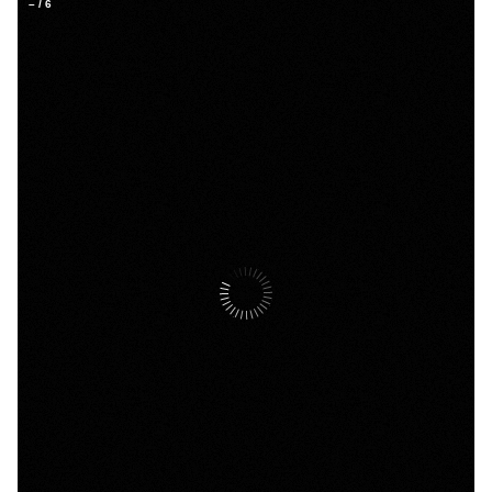
–
/
6