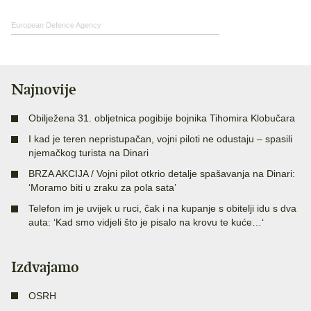
European Defence Agency
Najnovije
Obilježena 31. obljetnica pogibije bojnika Tihomira Klobučara
I kad je teren nepristupačan, vojni piloti ne odustaju – spasili
njemačkog turista na Dinari
BRZA AKCIJA / Vojni pilot otkrio detalje spašavanja na Dinari:
‘Moramo biti u zraku za pola sata’
Telefon im je uvijek u ruci, čak i na kupanje s obitelji idu s dva
auta: ‘Kad smo vidjeli što je pisalo na krovu te kuće…‘
Izdvajamo
OSRH