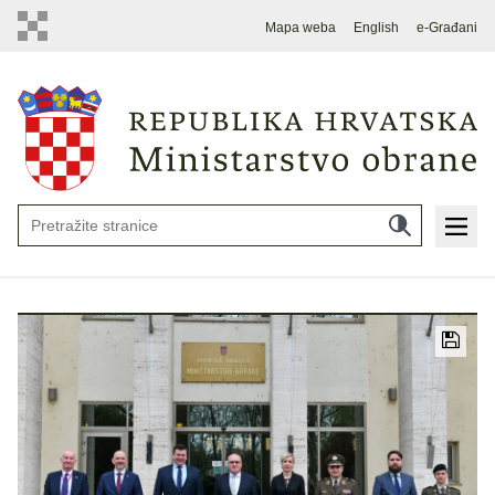
Mapa weba
English
e-Građani