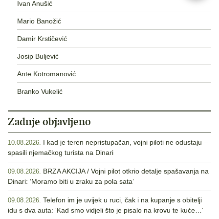
Ivan Anušić
Mario Banožić
Damir Krstičević
Josip Buljević
Ante Kotromanović
Branko Vukelić
Zadnje objavljeno
I kad je teren nepristupačan, vojni piloti ne odustaju –
10.08.2026.
spasili njemačkog turista na Dinari
BRZA AKCIJA / Vojni pilot otkrio detalje spašavanja na
09.08.2026.
Dinari: ‘Moramo biti u zraku za pola sata’
Telefon im je uvijek u ruci, čak i na kupanje s obitelji
09.08.2026.
idu s dva auta: ‘Kad smo vidjeli što je pisalo na krovu te kuće…‘