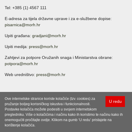
Tel: +385 (1) 4567 111
E-adresa za tijela državne uprave i za e-službene dopise:
pisarnica@morh.hr
Upiti građana:
gradjani@morh.hr
Upiti medija:
press@morh.hr
Zahtjevi za potpore Oružanih snaga i Ministarstva obrane:
potpora@morh.hr
Web uredništvo:
press@morh.hr
Ove internetske stranice koriste kolačiće (tzv. cookies) za
U redu
pružanje boljeg korisničkog iskustva i funkcionalnosti.
Postavke kolačića možete podesiti u svojem internetskom
pregledniku. Više o kolačićima i načinu kako ih koristimo te načinu kako ih
onemogućiti pročitajte ovdje. Klikom na gumb ‘U redu’ pristajete na
korištenje kolačića.