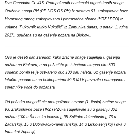
Dva Canadaira CL-415
Protupožarnih namjenski organiziranih snaga
Oružanih snaga RH (PP NOS OS RH) iz sastava 93. zrakoplovne baze
Hrvatskog ratnog zrakoplovstva i protuzračne obrane (HRZ i PZO) iz
vojarne “Pukovnik Mirko Vukušić” iz Zemunika danas, u petak, 1. rujna
2017., upućena su na gašenje požara na Biokovu.
Ovo je deseti dan zaredom kako zračne snage sudjeluju u gašenju
požara na Biokovu, a na požarište je
izbačeno ukupno oko 500
vodenih bombi te je ostvareno oko 130 sati naleta. Uz gašenje požara
letačke posade su sa helikopterima Mi-8 MTV.prevozile i vatrogasce i
spremnike vode do požarišta.
Od početka ovogodišnje protupožarne sezone (1. lipnja) zračne snage
93. zrakoplovne baze HRZ i PZO-a sudjelovale su u gašenju 302
požara (100 u Šibensko-kninskoj, 95 Splitsko-dalmatinskoj, 76 u
Zadarskoj, 15 u Dubrovačko-neretvanskoj, 14 u Ličko-senjskoj i dva u
Istarskoj županiji).