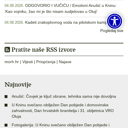
ODGOVORIO I VUČIĆU / Emotivni Anušić u Kninu:
04.08.2026.
‘Kao vojniku, žao mi je što nisam sudjelovao u Oluji’
Kadeti zrakoplovnog voda na pilotskom kampu
04.08.2026.
Pogledaj sve
Pratite naše RSS izvore
morh.hr
|
Vijesti
|
Priopćenja
|
Najave
Najnovije
Anušić: Čovjek je ključ obrane, tehnika sama nije dovoljna
U Kninu svečano obilježen Dan pobjede i domovinske
zahvalnosti, Dan hrvatskih branitelja i 31. obljetnica VRO
Oluja
Fotogalerija: U Kninu svečano obilježen Dan pobjede i