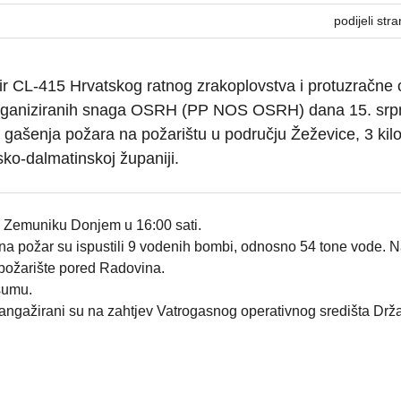
podijeli stra
r CL-415 Hrvatskog ratnog zrakoplovstva i protuzračne
organiziranih snaga OSRH (PP NOS OSRH) dana 15. srp
 gašenja požara na požarištu u području Žeževice, 3 kil
ko-dalmatinskoj županiji.
u Zemuniku Donjem u 16:00 sati.
na požar su ispustili 9 vodenih bombi, odnosno 54 tone vode. 
 požarište pored Radovina.
 šumu.
gažirani su na zahtjev Vatrogasnog operativnog središta Drž