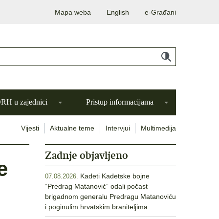
Mapa weba
English
e-Građani
H u zajednici
Pristup informacijama
Vijesti
Aktualne teme
Intervjui
Multimedija
Zadnje objavljeno
e
Kadeti Kadetske bojne
07.08.2026.
“Predrag Matanović” odali počast
brigadnom generalu Predragu Matanoviću
i poginulim hrvatskim braniteljima