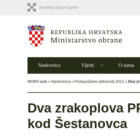
Središnji državni portal
Naslovnica
Vijesti
O nama
MORH web »
Naslovnica
»
Protupožarne aktivnosti 2012
»
Dva zr
Dva zrakoplova PP
kod Šestanovca