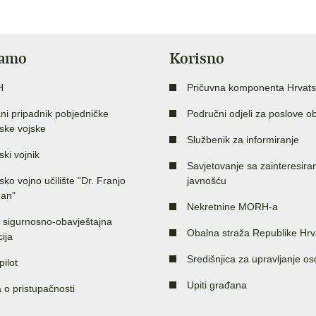
jamo
Korisno
H
Pričuvna komponenta Hrvats
ni pripadnik pobjedničke
Područni odjeli za poslove o
ske vojske
Službenik za informiranje
ski vojnik
Savjetovanje sa zainteresir
sko vojno učilište “Dr. Franjo
javnošću
an”
Nekretnine MORH-a
 sigurnosno-obavještajna
Obalna straža Republike Hrv
ija
Središnjica za upravljanje o
pilot
Upiti građana
a o pristupačnosti