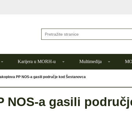
Karijera u MORH-u
Multimedija
MOR
akoplova PP NOS-a gasili područje kod Šestanovca
 NOS-a gasili područj