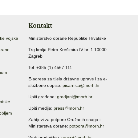
Kontakt
ke vojske
Ministarstvo obrane Republike Hrvatske
brane
Trg kralja Petra Krešimira IV br. 1 10000
Zagreb
Tel: +385 (1) 4567 111
anom
E-adresa za tijela državne uprave i za e-
službene dopise:
pisarnica@morh.hr
Upiti građana:
gradjani@morh.hr
atske
Upiti medija:
press@morh.hr
sobljem
Zahtjevi za potpore Oružanih snaga i
Ministarstva obrane:
potpora@morh.hr
Web uredništvo:
press@morh.hr