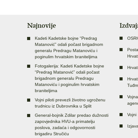
Najnovije
Izdva
Kadeti Kadetske bojne “Predrag
OSR
Matanović” odali počast brigadnom
Posta
generalu Predragu Matanoviću i
Hrvat
poginulim hrvatskim braniteljima
Fotogalerija: Kadeti Kadetske bojne
Hrvat
“Predrag Matanović” odali počast
brigadnom generalu Predragu
Hrvat
Matanoviću i poginulim hrvatskim
Tuđm
braniteljima
Vojna
Vojni piloti prevezli životno ugroženu
agenc
trudnicu iz Dubrovnika u Split
Vojni 
General-bojnik Zdilar predao dužnosti
zapovjednika HVU-a primatelju
Izjav
poslova, zadaća i odgovornosti
brigadiru Stručiću