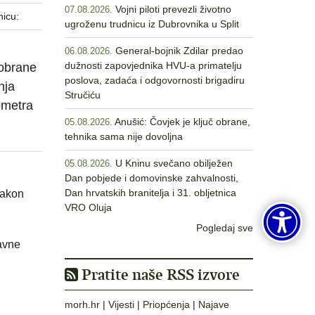
Vojni piloti prevezli životno
07.08.2026.
nicu:
ugroženu trudnicu iz Dubrovnika u Split
General-bojnik Zdilar predao
06.08.2026.
dužnosti zapovjednika HVU-a primatelju
 obrane
poslova, zadaća i odgovornosti brigadiru
nja
Stručiću
ometra
Anušić: Čovjek je ključ obrane,
05.08.2026.
tehnika sama nije dovoljna
U Kninu svečano obilježen
05.08.2026.
Dan pobjede i domovinske zahvalnosti,
Dan hrvatskih branitelja i 31. obljetnica
Nakon
VRO Oluja
Pogledaj sve
avne
Pratite naše RSS izvore
morh.hr
|
Vijesti
|
Priopćenja
|
Najave