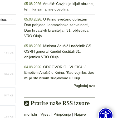
Anušić: Čovjek je ključ obrane,
05.08.2026.
tehnika sama nije dovoljna
U Kninu svečano obilježen
nicu:
05.08.2026.
Dan pobjede i domovinske zahvalnosti,
Dan hrvatskih branitelja i 31. obljetnica
VRO Oluja
Ministar Anušić i načelnik GS
05.08.2026.
OSRH general Kundid čestitali 31.
161 KB
obljetnicu VRO Oluja
ODGOVORIO I VUČIĆU /
04.08.2026.
Emotivni Anušić u Kninu: ‘Kao vojniku, žao
566 KB
mi je što nisam sudjelovao u Oluji’
Pogledaj sve
547 KB
Pratite naše RSS izvore
morh.hr
|
Vijesti
|
Priopćenja
|
Najave
168 KB