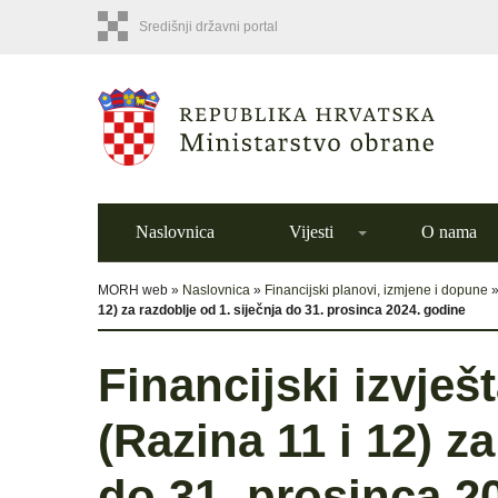
Središnji državni portal
Naslovnica
Vijesti
O nama
MORH web »
Naslovnica
»
Financijski planovi, izmjene i dopune
12) za razdoblje od 1. siječnja do 31. prosinca 2024. godine
Financijski izvješ
(Razina 11 i 12) za
do 31. prosinca 2