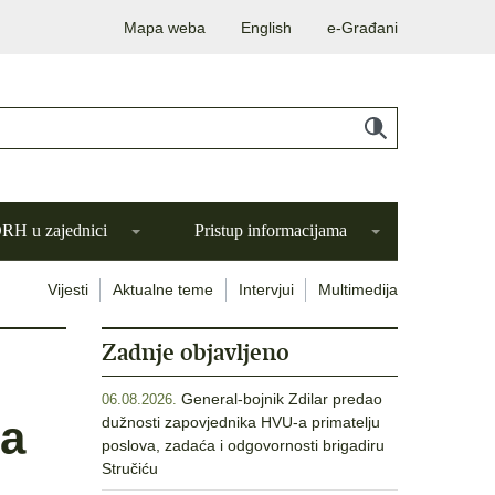
Mapa weba
English
e-Građani
H u zajednici
Pristup informacijama
Vijesti
Aktualne teme
Intervjui
Multimedija
Zadnje objavljeno
General-bojnik Zdilar predao
06.08.2026.
ja
dužnosti zapovjednika HVU-a primatelju
poslova, zadaća i odgovornosti brigadiru
Stručiću