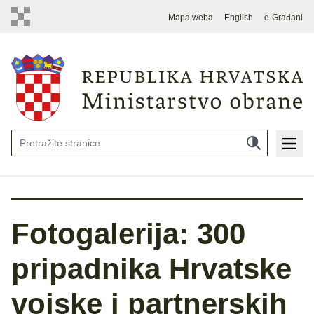
Mapa weba
English
e-Građani
Fotogalerija: 300
pripadnika Hrvatske
vojske i partnerskih