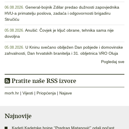
General-bojnik Zdilar predao dužnosti zapovjednika
06.08.2026.
HVU-a primatelju poslova, zadaća i odgovornosti brigadiru
Stručiću
Anušić: Čovjek je ključ obrane, tehnika sama nije
05.08.2026.
dovoljna
U Kninu svečano obilježen Dan pobjede i domovinske
05.08.2026.
zahvalnosti, Dan hrvatskih branitelja i 31. obljetnica VRO Oluja
Pogledaj sve
Pratite naše RSS izvore
morh.hr
|
Vijesti
|
Priopćenja
|
Najave
Najnovije
Kadeti Kadetske bojne “Predrag Matanović” odali počast