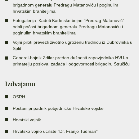
brigadnom generalu Predragu Matanoviću i poginulim
hrvatskim braniteljima
Fotogalerija: Kadeti Kadetske bojne “Predrag Matanović”
odali počast brigadnom generalu Predragu Matanoviću i
poginulim hrvatskim braniteljima
Vojni piloti prevezli životno ugroženu trudnicu iz Dubrovnika u
Split
General-bojnik Zdilar predao dužnosti zapovjednika HVU-a
primatelju poslova, zadaća i odgovornosti brigadiru Stručiću
Izdvajamo
OSRH
Postani pripadnik pobjedničke Hrvatske vojske
Hrvatski vojnik
Hrvatsko vojno učilište “Dr. Franjo Tuđman”