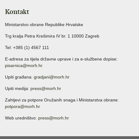
Kontakt
Ministarstvo obrane Republike Hrvatske
Trg kralja Petra Krešimira IV br. 1 10000 Zagreb
Tel: +385 (1) 4567 111
E-adresa za tijela državne uprave i za e-službene dopise:
pisarnica@morh.hr
Upiti građana:
gradjani@morh.hr
Upiti medija:
press@morh.hr
Zahtjevi za potpore Oružanih snaga i Ministarstva obrane:
potpora@morh.hr
Web uredništvo:
press@morh.hr