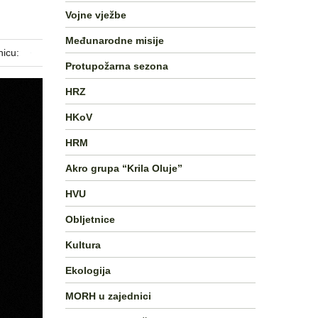
Vojne vježbe
Međunarodne misije
nicu:
Protupožarna sezona
HRZ
HKoV
HRM
Akro grupa “Krila Oluje”
HVU
Obljetnice
Kultura
Ekologija
MORH u zajednici