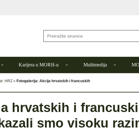
Karijera u MORH-u
Multimedija
MOR
ije: HRZ
»
Fotogalerija: Akcija hrvatskih i francuskih
ja hrvatskih i francusk
okazali smo visoku razi