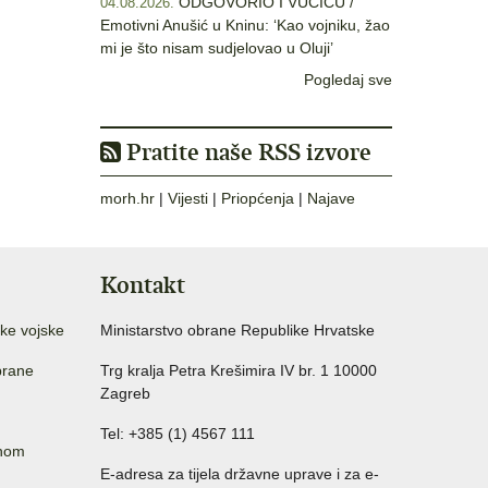
ODGOVORIO I VUČIĆU /
04.08.2026.
Emotivni Anušić u Kninu: ‘Kao vojniku, žao
mi je što nisam sudjelovao u Oluji’
Pogledaj sve
Pratite naše RSS izvore
morh.hr
|
Vijesti
|
Priopćenja
|
Najave
Kontakt
ke vojske
Ministarstvo obrane Republike Hrvatske
brane
Trg kralja Petra Krešimira IV br. 1 10000
Zagreb
Tel: +385 (1) 4567 111
anom
E-adresa za tijela državne uprave i za e-