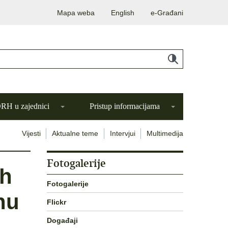
Mapa weba
English
e-Građani
H u zajednici
Pristup informacijama
Vijesti
Aktualne teme
Intervjui
Multimedija
Fotogalerije
ih
Fotogalerije
nu
Flickr
Događaji