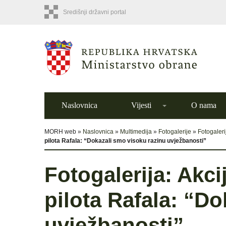
Središnji državni portal
Naslovnica
Vijesti
O nama
MORH web »
Naslovnica
»
Multimedija
»
Fotogalerije
»
Fotogaler
pilota Rafala: “Dokazali smo visoku razinu uvježbanosti”
Fotogalerija: Akci
pilota Rafala: “D
uvježbanosti”