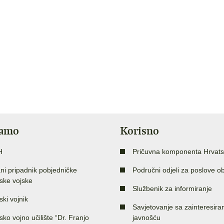
jamo
Korisno
H
Pričuvna komponenta Hrvats
ni pripadnik pobjedničke
Područni odjeli za poslove o
ske vojske
Službenik za informiranje
ski vojnik
Savjetovanje sa zainteresir
sko vojno učilište “Dr. Franjo
javnošću