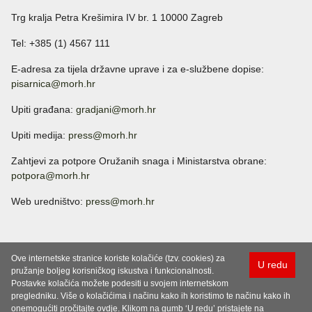
Trg kralja Petra Krešimira IV br. 1 10000 Zagreb
Tel: +385 (1) 4567 111
E-adresa za tijela državne uprave i za e-službene dopise:
pisarnica@morh.hr
Upiti građana:
gradjani@morh.hr
Upiti medija:
press@morh.hr
Zahtjevi za potpore Oružanih snaga i Ministarstva obrane:
potpora@morh.hr
Web uredništvo:
press@morh.hr
Ove internetske stranice koriste kolačiće (tzv. cookies) za
U redu
pružanje boljeg korisničkog iskustva i funkcionalnosti.
Postavke kolačića možete podesiti u svojem internetskom
pregledniku. Više o kolačićima i načinu kako ih koristimo te načinu kako ih
onemogućiti pročitajte ovdje. Klikom na gumb ‘U redu’ pristajete na