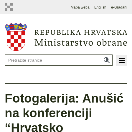
Mapa weba
English
e-Građani
Fotogalerija: Anušić
na konferenciji
“Hrvatsko