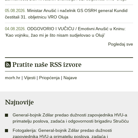
Ministar Anušić i načelnik GS OSRH general Kundid
05.08.2026.
čestitali 31. obljetnicu VRO Oluja
ODGOVORIO I VUČIĆU / Emotivni Anušić u Kninu:
04.08.2026.
‘Kao vojniku, žao mi je što nisam sudjelovao u Oluji’
Pogledaj sve
Pratite naše RSS izvore
morh.hr
|
Vijesti
|
Priopćenja
|
Najave
Najnovije
General-bojnik Zdilar predao dužnosti zapovjednika HVU-a
primatelju poslova, zadaća i odgovornosti brigadiru Stručiću
Fotogalerija: General-bojnik Zdilar predao dužnosti
zapovjednika HVU-a primatelju poslova, zadaća i