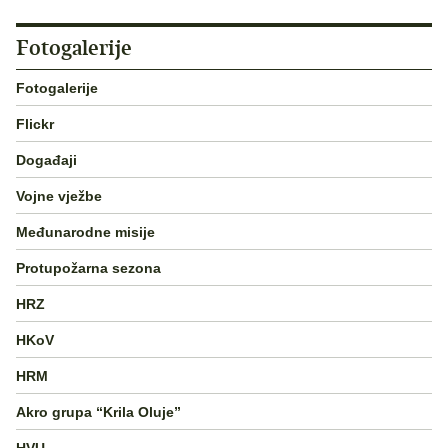
Fotogalerije
Fotogalerije
Flickr
Događaji
Vojne vježbe
Međunarodne misije
Protupožarna sezona
HRZ
HKoV
HRM
Akro grupa “Krila Oluje”
HVU