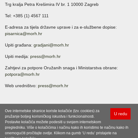
Trg kralja Petra Krešimira IV br. 1 10000 Zagreb
Tel: +385 (1) 4567 111
E-adresa za tijela državne uprave i za e-službene dopise:
pisarnica@morh.hr
Upiti građana:
gradjani@morh.hr
Upiti medija:
press@morh.hr
Zahtjevi za potpore Oružanih snaga i Ministarstva obrane:
potpora@morh.hr
Web uredništvo:
press@morh.hr
Ove internetske stranice koriste kolačiće (tzv. cookies) za
U redu
pružanje boljeg korisničkog iskustva i funkcionalnosti.
Postavke kolačića možete podesiti u svojem internetskom
pregledniku. Više o kolačićima i načinu kako ih koristimo te načinu kako ih
onemogućiti pročitajte ovdje. Klikom na gumb ‘U redu’ pristajete na