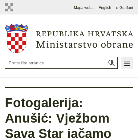
Mapa weba
English
e-Građani
Fotogalerija:
Anušić: Vježbom
Sava Star jačamo