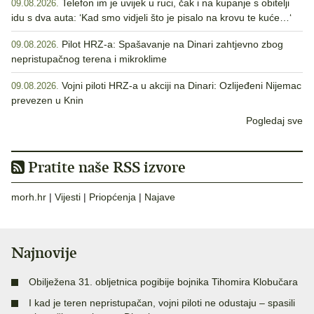
Telefon im je uvijek u ruci, čak i na kupanje s obitelji
09.08.2026.
idu s dva auta: ‘Kad smo vidjeli što je pisalo na krovu te kuće…‘
Pilot HRZ-a: Spašavanje na Dinari zahtjevno zbog
09.08.2026.
nepristupačnog terena i mikroklime
Vojni piloti HRZ-a u akciji na Dinari: Ozlijeđeni Nijemac
09.08.2026.
prevezen u Knin
Pogledaj sve
Pratite naše RSS izvore
morh.hr
|
Vijesti
|
Priopćenja
|
Najave
Najnovije
Obilježena 31. obljetnica pogibije bojnika Tihomira Klobučara
I kad je teren nepristupačan, vojni piloti ne odustaju – spasili