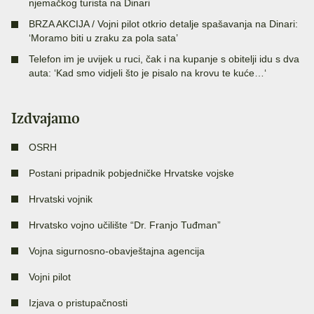
njemačkog turista na Dinari
BRZA AKCIJA / Vojni pilot otkrio detalje spašavanja na Dinari:
‘Moramo biti u zraku za pola sata’
Telefon im je uvijek u ruci, čak i na kupanje s obitelji idu s dva
auta: ‘Kad smo vidjeli što je pisalo na krovu te kuće…‘
Izdvajamo
OSRH
Postani pripadnik pobjedničke Hrvatske vojske
Hrvatski vojnik
Hrvatsko vojno učilište “Dr. Franjo Tuđman”
Vojna sigurnosno-obavještajna agencija
Vojni pilot
Izjava o pristupačnosti