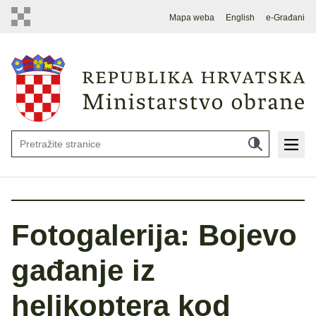
Mapa weba
English
e-Građani
Fotogalerija: Bojevo
gađanje iz
helikoptera kod