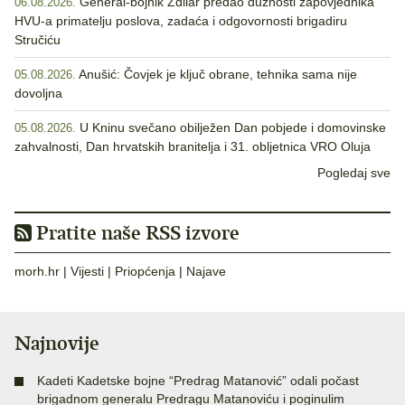
General-bojnik Zdilar predao dužnosti zapovjednika
06.08.2026.
HVU-a primatelju poslova, zadaća i odgovornosti brigadiru
Stručiću
Anušić: Čovjek je ključ obrane, tehnika sama nije
05.08.2026.
dovoljna
U Kninu svečano obilježen Dan pobjede i domovinske
05.08.2026.
zahvalnosti, Dan hrvatskih branitelja i 31. obljetnica VRO Oluja
Pogledaj sve
Pratite naše RSS izvore
morh.hr
|
Vijesti
|
Priopćenja
|
Najave
Najnovije
Kadeti Kadetske bojne “Predrag Matanović” odali počast
brigadnom generalu Predragu Matanoviću i poginulim