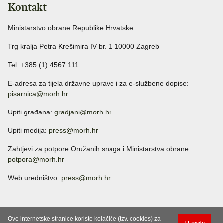
Kontakt
Ministarstvo obrane Republike Hrvatske
Trg kralja Petra Krešimira IV br. 1 10000 Zagreb
Tel: +385 (1) 4567 111
E-adresa za tijela državne uprave i za e-službene dopise:
pisarnica@morh.hr
Upiti građana:
gradjani@morh.hr
Upiti medija:
press@morh.hr
Zahtjevi za potpore Oružanih snaga i Ministarstva obrane:
potpora@morh.hr
Web uredništvo:
press@morh.hr
Ove internetske stranice koriste kolačiće (tzv. cookies) za