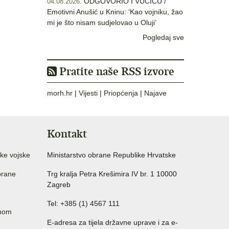
ODGOVORIO I VUČIĆU /
04.08.2026.
Emotivni Anušić u Kninu: ‘Kao vojniku, žao
mi je što nisam sudjelovao u Oluji’
Pogledaj sve
Pratite naše RSS izvore
morh.hr
|
Vijesti
|
Priopćenja
|
Najave
Kontakt
ke vojske
Ministarstvo obrane Republike Hrvatske
brane
Trg kralja Petra Krešimira IV br. 1 10000
Zagreb
Tel: +385 (1) 4567 111
anom
E-adresa za tijela državne uprave i za e-