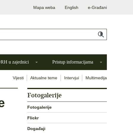
Mapa weba
English
e-Građani
H u zajednici
Pristup informacijama
Vijesti
Aktualne teme
Intervjui
Multimedija
Fotogalerije
e
Fotogalerije
Flickr
Događaji