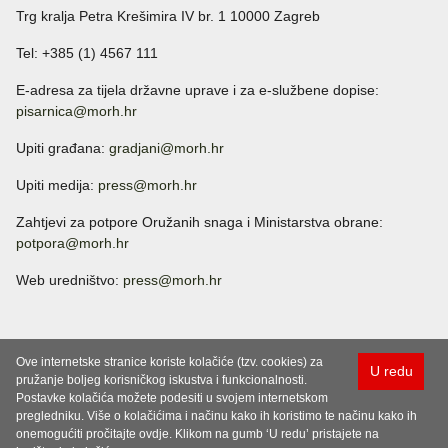
Trg kralja Petra Krešimira IV br. 1 10000 Zagreb
Tel: +385 (1) 4567 111
E-adresa za tijela državne uprave i za e-službene dopise:
pisarnica@morh.hr
Upiti građana:
gradjani@morh.hr
Upiti medija:
press@morh.hr
Zahtjevi za potpore Oružanih snaga i Ministarstva obrane:
potpora@morh.hr
Web uredništvo:
press@morh.hr
Ove internetske stranice koriste kolačiće (tzv. cookies) za
U redu
pružanje boljeg korisničkog iskustva i funkcionalnosti.
Postavke kolačića možete podesiti u svojem internetskom
pregledniku. Više o kolačićima i načinu kako ih koristimo te načinu kako ih
onemogućiti pročitajte ovdje. Klikom na gumb ‘U redu’ pristajete na