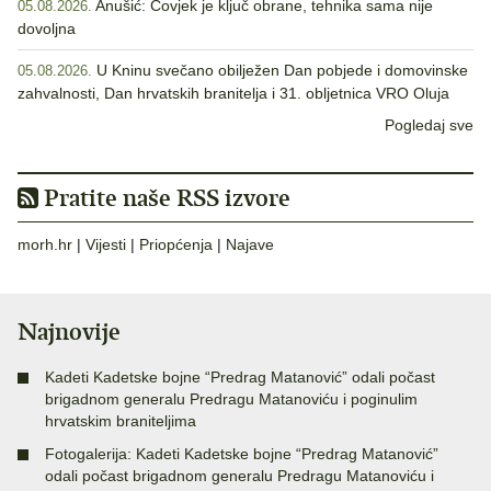
Anušić: Čovjek je ključ obrane, tehnika sama nije
05.08.2026.
dovoljna
U Kninu svečano obilježen Dan pobjede i domovinske
05.08.2026.
zahvalnosti, Dan hrvatskih branitelja i 31. obljetnica VRO Oluja
Pogledaj sve
Pratite naše RSS izvore
morh.hr
|
Vijesti
|
Priopćenja
|
Najave
Najnovije
Kadeti Kadetske bojne “Predrag Matanović” odali počast
brigadnom generalu Predragu Matanoviću i poginulim
hrvatskim braniteljima
Fotogalerija: Kadeti Kadetske bojne “Predrag Matanović”
odali počast brigadnom generalu Predragu Matanoviću i