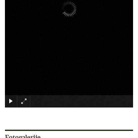
×
Fotogalerije