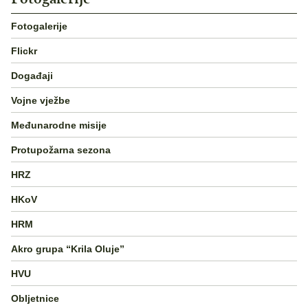
Fotogalerije
Flickr
Događaji
Vojne vježbe
Međunarodne misije
Protupožarna sezona
HRZ
HKoV
HRM
Akro grupa “Krila Oluje”
HVU
Obljetnice