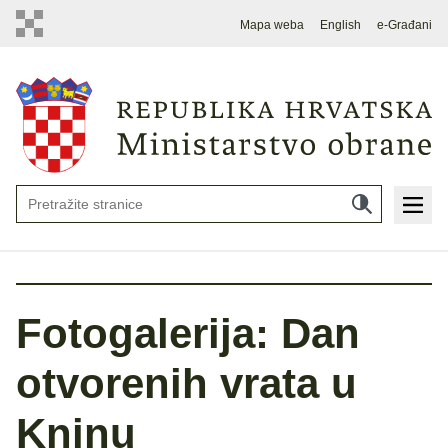
Mapa weba
English
e-Građani
Fotogalerija: Dan
otvorenih vrata u
Kninu