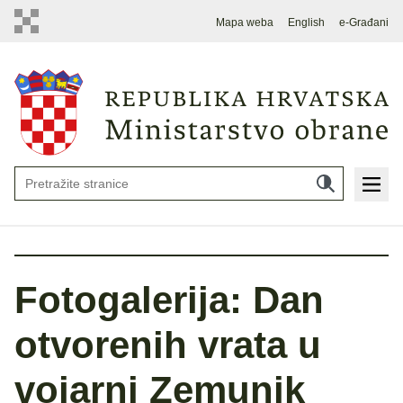
Mapa weba
English
e-Građani
Fotogalerija: Dan
otvorenih vrata u
vojarni Zemunik