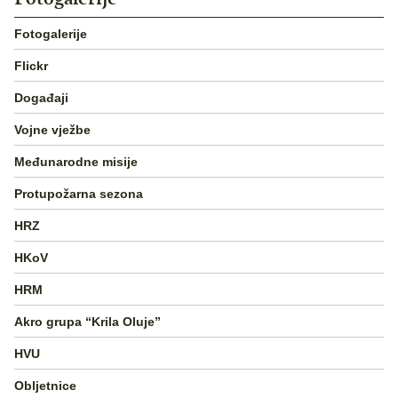
Fotogalerije
Flickr
Događaji
Vojne vježbe
Međunarodne misije
Protupožarna sezona
HRZ
HKoV
HRM
Akro grupa “Krila Oluje”
HVU
Obljetnice