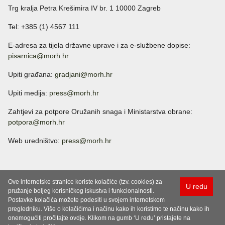
Trg kralja Petra Krešimira IV br. 1 10000 Zagreb
Tel: +385 (1) 4567 111
E-adresa za tijela državne uprave i za e-službene dopise:
pisarnica@morh.hr
Upiti građana:
gradjani@morh.hr
Upiti medija:
press@morh.hr
Zahtjevi za potpore Oružanih snaga i Ministarstva obrane:
potpora@morh.hr
Web uredništvo:
press@morh.hr
Ove internetske stranice koriste kolačiće (tzv. cookies) za
U redu
pružanje boljeg korisničkog iskustva i funkcionalnosti.
Postavke kolačića možete podesiti u svojem internetskom
pregledniku. Više o kolačićima i načinu kako ih koristimo te načinu kako ih
onemogućiti pročitajte ovdje. Klikom na gumb ‘U redu’ pristajete na