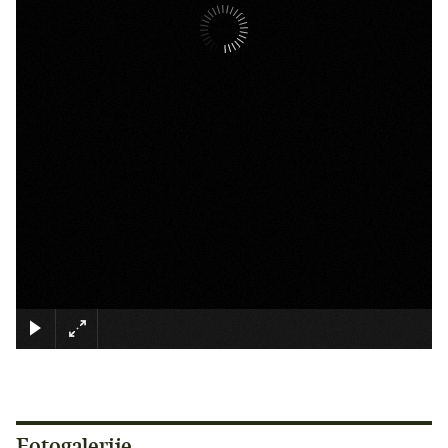
×
Fotogalerije