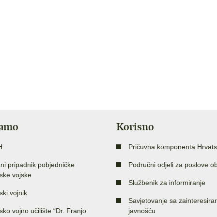
jamo
Korisno
H
Pričuvna komponenta Hrvats
ni pripadnik pobjedničke
Područni odjeli za poslove o
ske vojske
Službenik za informiranje
ski vojnik
Savjetovanje sa zainteresir
sko vojno učilište “Dr. Franjo
javnošću