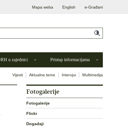
Mapa weba
English
e-Građani
H u zajednici
Pristup informacijama
Vijesti
Aktualne teme
Intervjui
Multimedija
Fotogalerije
Fotogalerije
S
Flickr
Događaji