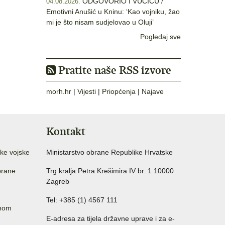
ODGOVORIO I VUČIĆU /
04.08.2026.
Emotivni Anušić u Kninu: ‘Kao vojniku, žao
mi je što nisam sudjelovao u Oluji’
Pogledaj sve
Pratite naše RSS izvore
morh.hr
|
Vijesti
|
Priopćenja
|
Najave
Kontakt
ke vojske
Ministarstvo obrane Republike Hrvatske
brane
Trg kralja Petra Krešimira IV br. 1 10000
Zagreb
Tel: +385 (1) 4567 111
anom
E-adresa za tijela državne uprave i za e-