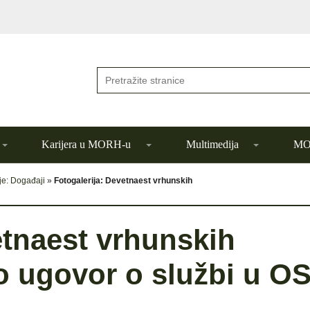
Karijera u MORH-u
Multimedija
MOR
je: Događaji
»
Fotogalerija: Devetnaest vrhunskih
etnaest vrhunskih
o ugovor o službi u O