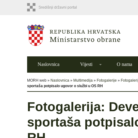
Središnji državni portal
Naslovnica
Vijesti
O nama
MORH web »
Naslovnica
»
Multimedija
»
Fotogalerije
»
Fotogaleri
sportaša potpisalo ugovor o službi u OS RH
Fotogalerija: Dev
sportaša potpisal
RH