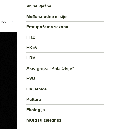
Vojne vježbe
Međunarodne misije
nicu:
Protupožarna sezona
HRZ
HKoV
HRM
Akro grupa “Krila Oluje”
HVU
Obljetnice
Kultura
Ekologija
MORH u zajednici