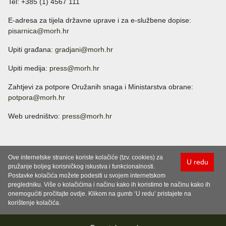
Tel: +385 (1) 4567 111
E-adresa za tijela državne uprave i za e-službene dopise:
pisarnica@morh.hr
Upiti građana:
gradjani@morh.hr
Upiti medija:
press@morh.hr
Zahtjevi za potpore Oružanih snaga i Ministarstva obrane:
potpora@morh.hr
Web uredništvo:
press@morh.hr
Ove internetske stranice koriste kolačiće (tzv. cookies) za
U redu
pružanje boljeg korisničkog iskustva i funkcionalnosti.
Postavke kolačića možete podesiti u svojem internetskom
pregledniku. Više o kolačićima i načinu kako ih koristimo te načinu kako ih
onemogućiti pročitajte ovdje. Klikom na gumb ‘U redu’ pristajete na
korištenje kolačića.