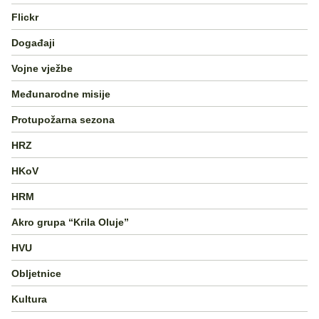
Flickr
Događaji
Vojne vježbe
Međunarodne misije
Protupožarna sezona
HRZ
HKoV
HRM
Akro grupa “Krila Oluje”
HVU
Obljetnice
Kultura