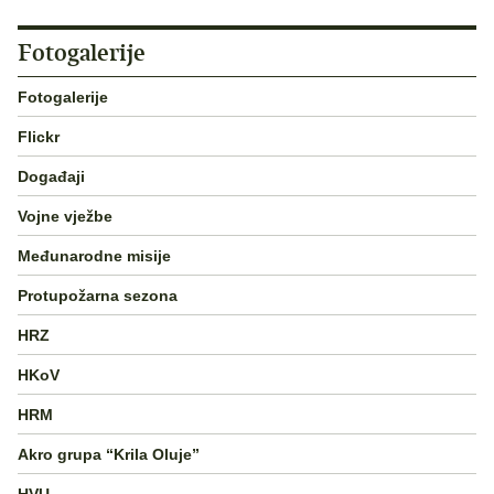
Fotogalerije
Fotogalerije
Flickr
Događaji
Vojne vježbe
Međunarodne misije
Protupožarna sezona
HRZ
HKoV
HRM
Akro grupa “Krila Oluje”
HVU