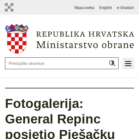
Mapa weba
English
e-Građani
Fotogalerija:
General Repinc
posjetio Pješačku