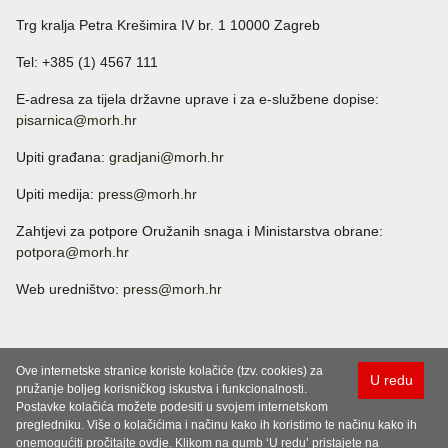
Trg kralja Petra Krešimira IV br. 1 10000 Zagreb
Tel: +385 (1) 4567 111
E-adresa za tijela državne uprave i za e-službene dopise:
pisarnica@morh.hr
Upiti građana:
gradjani@morh.hr
Upiti medija:
press@morh.hr
Zahtjevi za potpore Oružanih snaga i Ministarstva obrane:
potpora@morh.hr
Web uredništvo:
press@morh.hr
Ove internetske stranice koriste kolačiće (tzv. cookies) za
U redu
pružanje boljeg korisničkog iskustva i funkcionalnosti.
Postavke kolačića možete podesiti u svojem internetskom
pregledniku. Više o kolačićima i načinu kako ih koristimo te načinu kako ih
onemogućiti pročitajte ovdje. Klikom na gumb ‘U redu’ pristajete na