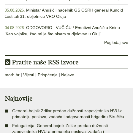
Ministar Anušić i načelnik GS OSRH general Kundid
05.08.2026.
čestitali 31. obljetnicu VRO Oluja
ODGOVORIO I VUČIĆU / Emotivni Anušić u Kninu:
04.08.2026.
‘Kao vojniku, žao mi je što nisam sudjelovao u Oluji’
Pogledaj sve
Pratite naše RSS izvore
morh.hr
|
Vijesti
|
Priopćenja
|
Najave
Najnovije
General-bojnik Zdilar predao dužnosti zapovjednika HVU-a
primatelju poslova, zadaća i odgovornosti brigadiru Stručiću
Fotogalerija: General-bojnik Zdilar predao dužnosti
zapovjednika HVU-a primatelju poslova, zadaća i