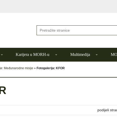
Karijera u MORH-u
Multimedija
MOR
ije: Međunarodne misije
»
Fotogalerija: KFOR
OR
podijeli stra