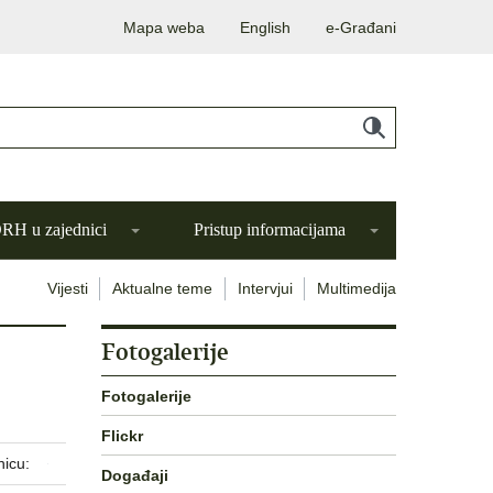
Mapa weba
English
e-Građani
H u zajednici
Pristup informacijama
Vijesti
Aktualne teme
Intervjui
Multimedija
Fotogalerije
Fotogalerije
Flickr
nicu:
Događaji