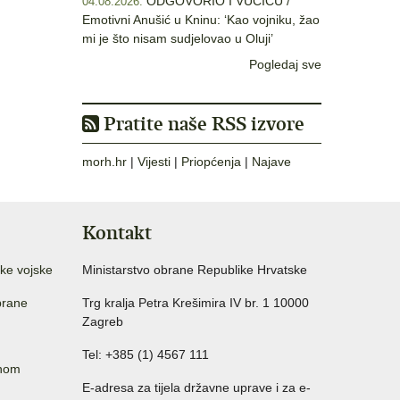
ODGOVORIO I VUČIĆU /
04.08.2026.
Emotivni Anušić u Kninu: ‘Kao vojniku, žao
mi je što nisam sudjelovao u Oluji’
Pogledaj sve
Pratite naše RSS izvore
morh.hr
|
Vijesti
|
Priopćenja
|
Najave
Kontakt
ke vojske
Ministarstvo obrane Republike Hrvatske
brane
Trg kralja Petra Krešimira IV br. 1 10000
Zagreb
Tel: +385 (1) 4567 111
anom
E-adresa za tijela državne uprave i za e-