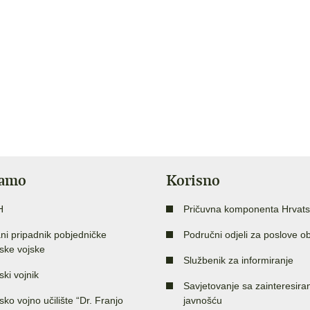
jamo
Korisno
H
Pričuvna komponenta Hrvats
ni pripadnik pobjedničke
Područni odjeli za poslove o
ske vojske
Službenik za informiranje
ski vojnik
Savjetovanje sa zainteresir
sko vojno učilište “Dr. Franjo
javnošću