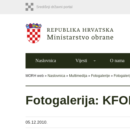
Središnji državni portal
Naslovnica
Vijesti
O nama
MORH web »
Naslovnica
»
Multimedija
»
Fotogalerije
»
Fotogaler
Fotogalerija: KF
05.12.2010.