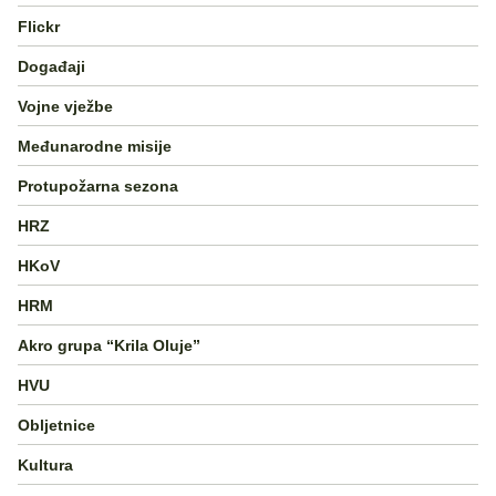
Flickr
Događaji
Vojne vježbe
Međunarodne misije
Protupožarna sezona
HRZ
HKoV
HRM
Akro grupa “Krila Oluje”
HVU
Obljetnice
Kultura