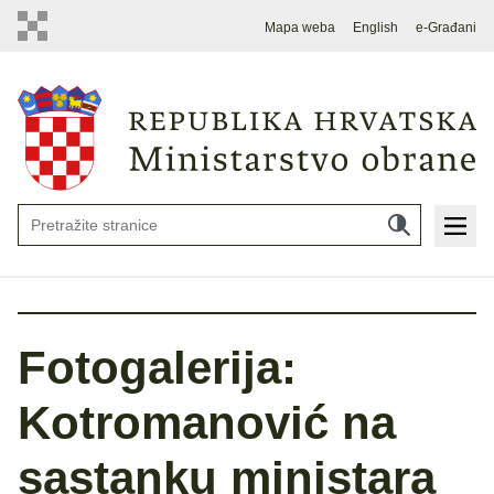
Mapa weba
English
e-Građani
Fotogalerija:
Kotromanović na
sastanku ministara