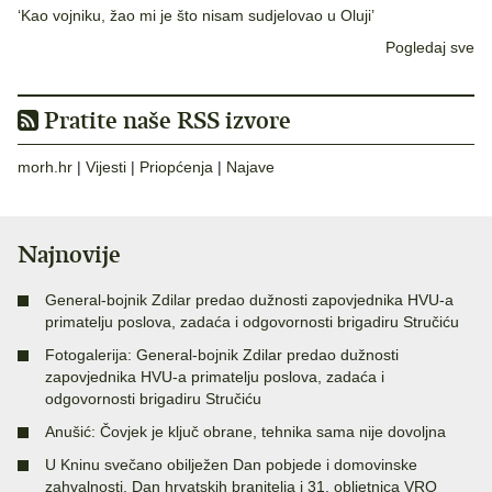
‘Kao vojniku, žao mi je što nisam sudjelovao u Oluji’
Pogledaj sve
Pratite naše RSS izvore
morh.hr
|
Vijesti
|
Priopćenja
|
Najave
Najnovije
General-bojnik Zdilar predao dužnosti zapovjednika HVU-a
primatelju poslova, zadaća i odgovornosti brigadiru Stručiću
Fotogalerija: General-bojnik Zdilar predao dužnosti
zapovjednika HVU-a primatelju poslova, zadaća i
odgovornosti brigadiru Stručiću
Anušić: Čovjek je ključ obrane, tehnika sama nije dovoljna
U Kninu svečano obilježen Dan pobjede i domovinske
zahvalnosti, Dan hrvatskih branitelja i 31. obljetnica VRO