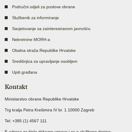
Područni odjeli za poslove obrane
Službenik za informiranje
Savjetovanje sa zainteresiranom javnošću
Nekretnine MORH-a
Obalna straža Republike Hrvatske
Središnjica za upravljanje osobljem
Upiti građana
Kontakt
Ministarstvo obrane Republike Hrvatske
Trg kralja Petra Krešimira IV br. 1 10000 Zagreb
Tel: +385 (1) 4567 111
E-adresa za tijela državne uprave i za e-službene dopise: