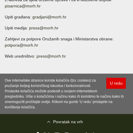
pisarnica@morh.hr
Upiti građana:
gradjani@morh.hr
Upiti medija:
press@morh.hr
Zahtjevi za potpore Oružanih snaga i Ministarstva obrane:
potpora@morh.hr
Web uredništvo:
press@morh.hr
Ove internetske stranice koriste kolačiće (tzv. cookies) za
U redu
pružanje boljeg korisničkog iskustva i funkcionalnosti.
Postavke kolačića možete podesiti u svojem internetskom
pregledniku. Više o kolačićima i načinu kako ih koristimo te načinu kako ih
onemogućiti pročitajte ovdje. Klikom na gumb ‘U redu’ pristajete na
korištenje kolačića.
Povratak na vrh