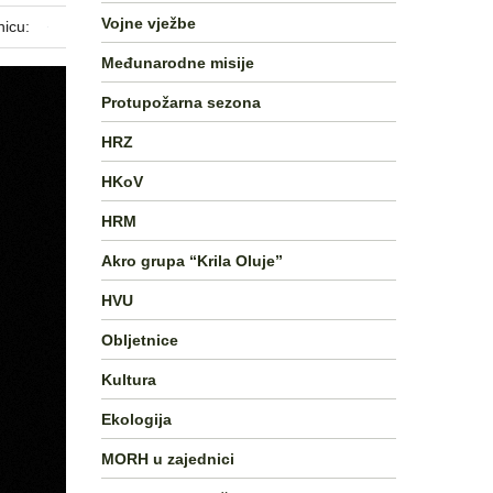
Vojne vježbe
nicu:
Međunarodne misije
Protupožarna sezona
HRZ
HKoV
HRM
Akro grupa “Krila Oluje”
HVU
Obljetnice
Kultura
Ekologija
MORH u zajednici