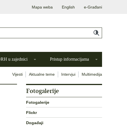
Mapa weba
English
e-Građani
H u zajednici
Pristup informacijama
Vijesti
Aktualne teme
Intervjui
Multimedija
Fotogalerije
Fotogalerije
Flickr
Događaji