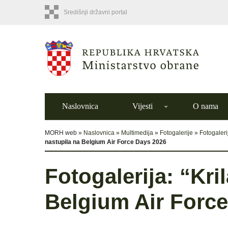
Središnji državni portal
Naslovnica
Vijesti
O nama
MORH web »
Naslovnica
»
Multimedija
»
Fotogalerije
»
Fotogaleri
nastupila na Belgium Air Force Days 2026
Fotogalerija: “Kri
Belgium Air Forc