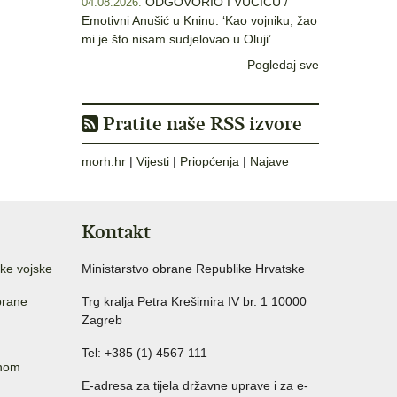
ODGOVORIO I VUČIĆU /
04.08.2026.
Emotivni Anušić u Kninu: ‘Kao vojniku, žao
mi je što nisam sudjelovao u Oluji’
Pogledaj sve
Pratite naše RSS izvore
morh.hr
|
Vijesti
|
Priopćenja
|
Najave
Kontakt
ke vojske
Ministarstvo obrane Republike Hrvatske
brane
Trg kralja Petra Krešimira IV br. 1 10000
Zagreb
Tel: +385 (1) 4567 111
anom
E-adresa za tijela državne uprave i za e-