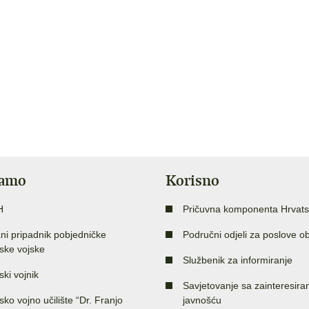
jamo
Korisno
H
Pričuvna komponenta Hrvats
ni pripadnik pobjedničke
Područni odjeli za poslove o
ske vojske
Službenik za informiranje
ski vojnik
Savjetovanje sa zainteresir
sko vojno učilište “Dr. Franjo
javnošću