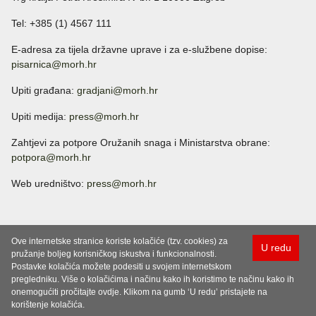
Tel: +385 (1) 4567 111
E-adresa za tijela državne uprave i za e-službene dopise:
pisarnica@morh.hr
Upiti građana:
gradjani@morh.hr
Upiti medija:
press@morh.hr
Zahtjevi za potpore Oružanih snaga i Ministarstva obrane:
potpora@morh.hr
Web uredništvo:
press@morh.hr
Ove internetske stranice koriste kolačiće (tzv. cookies) za
U redu
pružanje boljeg korisničkog iskustva i funkcionalnosti.
Postavke kolačića možete podesiti u svojem internetskom
pregledniku. Više o kolačićima i načinu kako ih koristimo te načinu kako ih
onemogućiti pročitajte ovdje. Klikom na gumb ‘U redu’ pristajete na
korištenje kolačića.