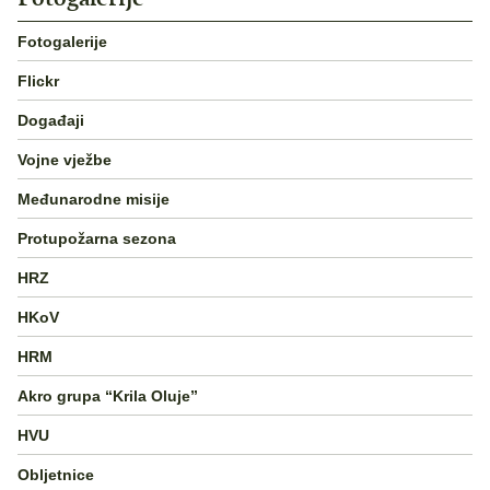
Fotogalerije
Flickr
Događaji
Vojne vježbe
Međunarodne misije
Protupožarna sezona
HRZ
HKoV
HRM
Akro grupa “Krila Oluje”
HVU
Obljetnice