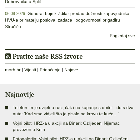
Dubrovnika u Split
General-bojnik Zdilar predao dužnosti zapovjednika
06.08.2026.
HVU-a primatelju poslova, zadaća i odgovornosti brigadiru
Stručiću
Pogledaj sve
Pratite naše RSS izvore
morh.hr
|
Vijesti
|
Priopćenja
|
Najave
Najnovije
Telefon im je uvijek u ruci, čak i na kupanje s obitelji idu s dva
auta: ‘Kad smo vidjeli što je pisalo na krovu te kuće…‘
Vojni piloti HRZ-a u akciji na Dinari: Ozlijeđeni Nijemac
prevezen u Knin
Fotogalerija: Vojni piloti HRZ-a u akciji na Dinari: Ozlijeđeni