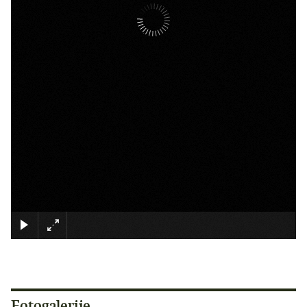
×
Fotogalerije