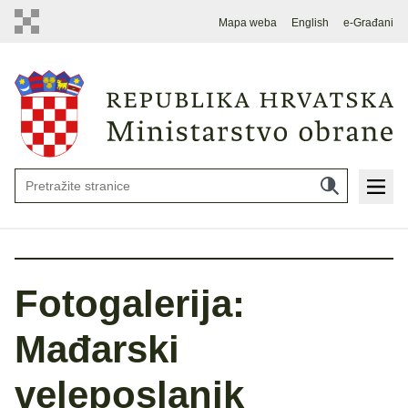
Mapa weba
English
e-Građani
Fotogalerija:
Mađarski
veleposlanik