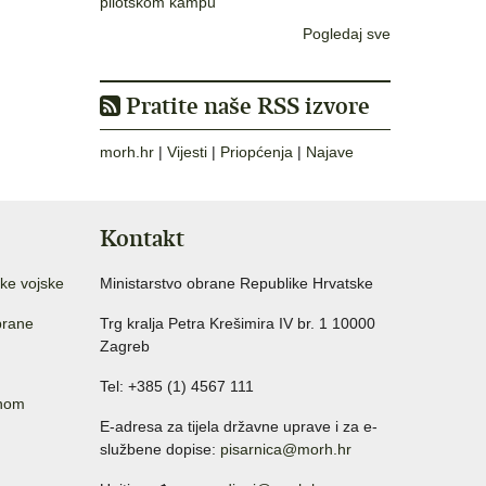
pilotskom kampu
Pogledaj sve
Pratite naše RSS izvore
morh.hr
|
Vijesti
|
Priopćenja
|
Najave
Kontakt
ke vojske
Ministarstvo obrane Republike Hrvatske
brane
Trg kralja Petra Krešimira IV br. 1 10000
Zagreb
Tel: +385 (1) 4567 111
anom
E-adresa za tijela državne uprave i za e-
službene dopise:
pisarnica@morh.hr