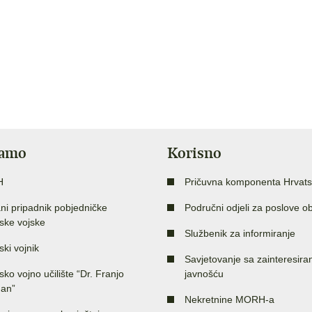
jamo
Korisno
H
Pričuvna komponenta Hrvats
ni pripadnik pobjedničke
Područni odjeli za poslove o
ske vojske
Službenik za informiranje
ski vojnik
Savjetovanje sa zainteresir
sko vojno učilište “Dr. Franjo
javnošću
an”
Nekretnine MORH-a