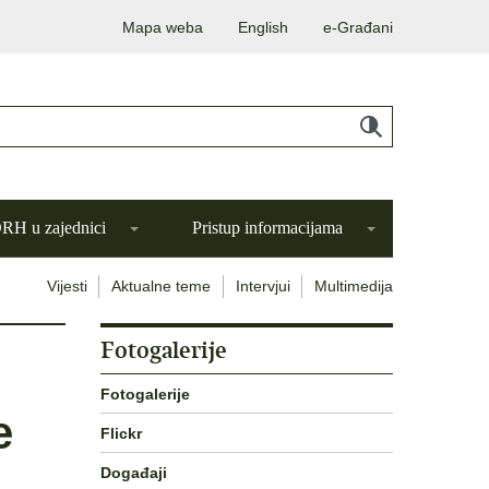
Mapa weba
English
e-Građani
H u zajednici
Pristup informacijama
Vijesti
Aktualne teme
Intervjui
Multimedija
Fotogalerije
Fotogalerije
e
Flickr
Događaji