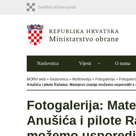
Središnji državni portal
Naslovnica
Vijesti
O nama
MORH web »
Naslovnica
»
Multimedija
»
Fotogalerije
»
Fotogaleri
Anušića i pilote Rafalea: Matejevo znanje možemo usporediti s
Fotogalerija: Mat
Anušića i pilote R
možemo usporedit