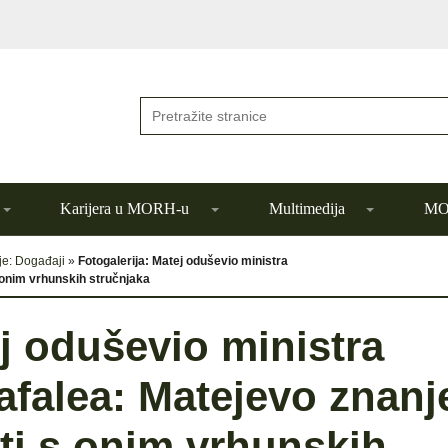
Karijera u MORH-u
Multimedija
MOR
je: Događaji
»
Fotogalerija: Matej oduševio ministra
 onim vrhunskih stručnjaka
ej oduševio ministra
afalea: Matejevo znanj
i s onim vrhunskih