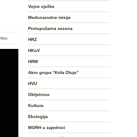
Vojne vježbe
Međunarodne misije
Protupožarna sezona
nicu:
HRZ
HKoV
HRM
Akro grupa “Krila Oluje”
HVU
Obljetnice
Kultura
Ekologija
MORH u zajednici