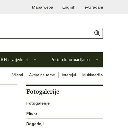
Mapa weba
English
e-Građani
H u zajednici
Pristup informacijama
Vijesti
Aktualne teme
Intervjui
Multimedija
Fotogalerije
Fotogalerije
Flickr
Događaji