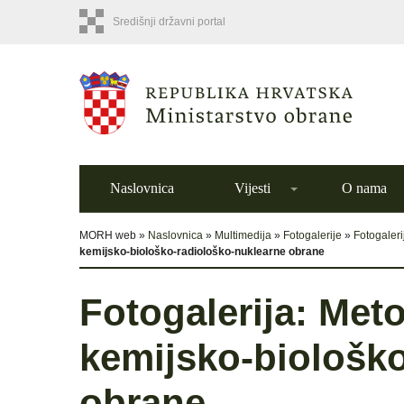
Središnji državni portal
Naslovnica
Vijesti
O nama
MORH web »
Naslovnica
»
Multimedija
»
Fotogalerije
»
Fotogaler
kemijsko-biološko-radiološko-nuklearne obrane
Fotogalerija: Met
kemijsko-biološk
obrane