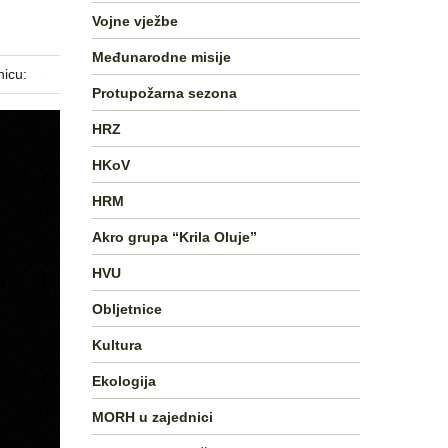
Vojne vježbe
Međunarodne misije
nicu:
Protupožarna sezona
HRZ
HKoV
HRM
Akro grupa “Krila Oluje”
HVU
Obljetnice
Kultura
Ekologija
MORH u zajednici