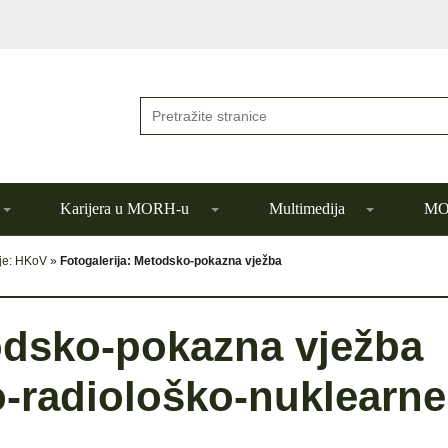
Karijera u MORH-u
Multimedija
MOR
ije: HKoV
»
Fotogalerija: Metodsko-pokazna vježba
odsko-pokazna vježba
o-radiološko-nuklearne