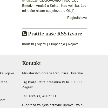
ODGOVORIO I VUČIĆU /
04.08.2026.
Emotivni Anušić u Kninu: ‘Kao vojniku, žao
mi je što nisam sudjelovao u Oluji’
Pogledaj sve
Pratite naše RSS izvore
morh.hr
|
Vijesti
|
Priopćenja
|
Najave
Kontakt
ke vojske
Ministarstvo obrane Republike Hrvatske
brane
Trg kralja Petra Krešimira IV br. 1 10000
Zagreb
Tel: +385 (1) 4567 111
anom
E-adresa za tijela državne uprave i za e-