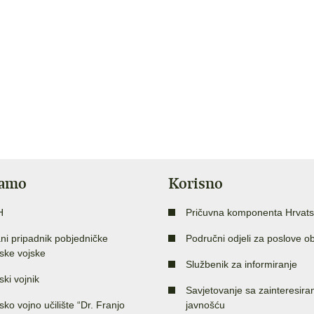
jamo
Korisno
H
Pričuvna komponenta Hrvats
ni pripadnik pobjedničke
Područni odjeli za poslove o
ske vojske
Službenik za informiranje
ski vojnik
Savjetovanje sa zainteresir
sko vojno učilište “Dr. Franjo
javnošću