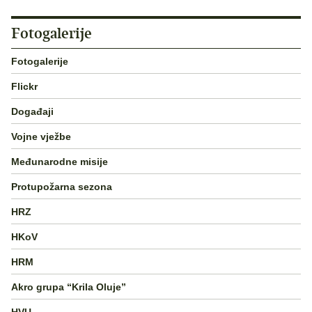
Fotogalerije
Fotogalerije
Flickr
Događaji
Vojne vježbe
Međunarodne misije
Protupožarna sezona
HRZ
HKoV
HRM
Akro grupa “Krila Oluje”
HVU