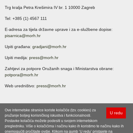
Trg kralja Petra Krešimira IV br. 1 10000 Zagreb
Tel: +385 (1) 4567 111
E-adresa za tijela državne uprave i za e-službene dopise:
pisarnica@morh.hr
Upiti građana:
gradjani@morh.hr
Upiti medija:
press@morh.hr
Zahtjevi za potpore Oružanih snaga i Ministarstva obrane:
potpora@morh.hr
Web uredništvo:
press@morh.hr
Ove internetske stranice koriste kolačiće (tzv. cookies) za
U redu
pružanje boljeg korisničkog iskustva i funkcionalnosti.
Postavke kolačića možete podesiti u svojem internetskom
pregledniku. Više o kolačićima i načinu kako ih koristimo te načinu kako ih
onemogućiti pročitajte ovdje. Klikom na gumb ‘U redu’ pristajete na