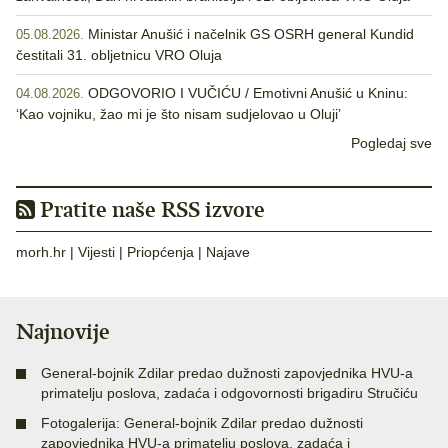
Ministar Anušić i načelnik GS OSRH general Kundid
05.08.2026.
čestitali 31. obljetnicu VRO Oluja
ODGOVORIO I VUČIĆU / Emotivni Anušić u Kninu:
04.08.2026.
‘Kao vojniku, žao mi je što nisam sudjelovao u Oluji’
Pogledaj sve
Pratite naše RSS izvore
morh.hr
|
Vijesti
|
Priopćenja
|
Najave
Najnovije
General-bojnik Zdilar predao dužnosti zapovjednika HVU-a
primatelju poslova, zadaća i odgovornosti brigadiru Stručiću
Fotogalerija: General-bojnik Zdilar predao dužnosti
zapovjednika HVU-a primatelju poslova, zadaća i