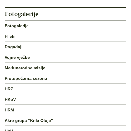
Fotogalerije
Fotogalerije
Flickr
Događaji
Vojne vježbe
Međunarodne misije
Protupožarna sezona
HRZ
HKoV
HRM
Akro grupa “Krila Oluje”
HVU