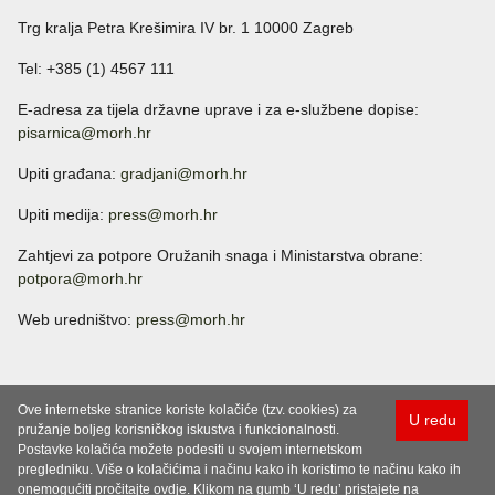
Trg kralja Petra Krešimira IV br. 1 10000 Zagreb
Tel: +385 (1) 4567 111
E-adresa za tijela državne uprave i za e-službene dopise:
pisarnica@morh.hr
Upiti građana:
gradjani@morh.hr
Upiti medija:
press@morh.hr
Zahtjevi za potpore Oružanih snaga i Ministarstva obrane:
potpora@morh.hr
Web uredništvo:
press@morh.hr
Ove internetske stranice koriste kolačiće (tzv. cookies) za
U redu
pružanje boljeg korisničkog iskustva i funkcionalnosti.
Postavke kolačića možete podesiti u svojem internetskom
pregledniku. Više o kolačićima i načinu kako ih koristimo te načinu kako ih
onemogućiti pročitajte ovdje. Klikom na gumb ‘U redu’ pristajete na