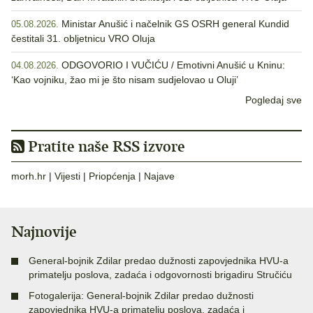
Ministar Anušić i načelnik GS OSRH general Kundid
05.08.2026.
čestitali 31. obljetnicu VRO Oluja
ODGOVORIO I VUČIĆU / Emotivni Anušić u Kninu:
04.08.2026.
‘Kao vojniku, žao mi je što nisam sudjelovao u Oluji’
Pogledaj sve
Pratite naše RSS izvore
morh.hr
|
Vijesti
|
Priopćenja
|
Najave
Najnovije
General-bojnik Zdilar predao dužnosti zapovjednika HVU-a
primatelju poslova, zadaća i odgovornosti brigadiru Stručiću
Fotogalerija: General-bojnik Zdilar predao dužnosti
zapovjednika HVU-a primatelju poslova, zadaća i