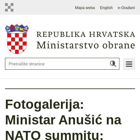
Mapa weba
English
e-Građani
Fotogalerija:
Ministar Anušić na
NATO summitu: