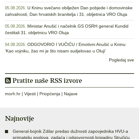
U Kninu svečano obilježen Dan pobjede i domovinske
05.08.2026.
zahvalnosti, Dan hrvatskih branitelja i 31. obljetnica VRO Oluja
Ministar Anušić i načelnik GS OSRH general Kundid
05.08.2026.
čestitali 31. obljetnicu VRO Oluja
ODGOVORIO I VUČIĆU / Emotivni Anušić u Kninu:
04.08.2026.
‘Kao vojniku, žao mi je što nisam sudjelovao u Oluji’
Pogledaj sve
Pratite naše RSS izvore
morh.hr
|
Vijesti
|
Priopćenja
|
Najave
Najnovije
General-bojnik Zdilar predao dužnosti zapovjednika HVU-a
primatelju poslova, zadaća i odgovornosti brigadiru Stručiću