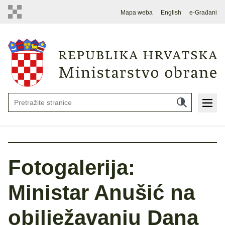
Mapa weba
English
e-Građani
Fotogalerija:
Ministar Anušić na
obilježavanju Dana