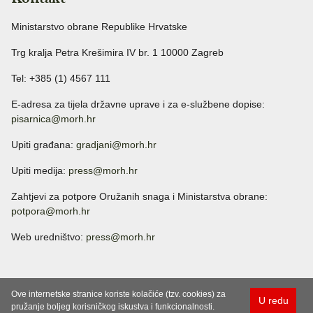
Ministarstvo obrane Republike Hrvatske
Trg kralja Petra Krešimira IV br. 1 10000 Zagreb
Tel: +385 (1) 4567 111
E-adresa za tijela državne uprave i za e-službene dopise:
pisarnica@morh.hr
Upiti građana:
gradjani@morh.hr
Upiti medija:
press@morh.hr
Zahtjevi za potpore Oružanih snaga i Ministarstva obrane:
potpora@morh.hr
Web uredništvo:
press@morh.hr
Ove internetske stranice koriste kolačiće (tzv. cookies) za
U redu
pružanje boljeg korisničkog iskustva i funkcionalnosti.