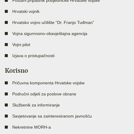
Postani pripadnik pobjedničke Hrvatske vojske
Hrvatski vojnik
Hrvatsko vojno učilište “Dr. Franjo Tuđman”
Vojna sigurnosno-obavještajna agencija
Vojni pilot
Izjava o pristupačnosti
Korisno
Pričuvna komponenta Hrvatske vojske
Područni odjeli za poslove obrane
Službenik za informiranje
Savjetovanje sa zainteresiranom javnošću
Nekretnine MORH-a