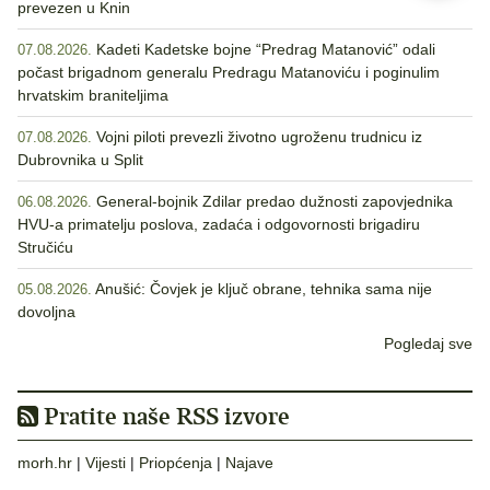
prevezen u Knin
Kadeti Kadetske bojne “Predrag Matanović” odali
07.08.2026.
počast brigadnom generalu Predragu Matanoviću i poginulim
hrvatskim braniteljima
Vojni piloti prevezli životno ugroženu trudnicu iz
07.08.2026.
Dubrovnika u Split
General-bojnik Zdilar predao dužnosti zapovjednika
06.08.2026.
HVU-a primatelju poslova, zadaća i odgovornosti brigadiru
Stručiću
Anušić: Čovjek je ključ obrane, tehnika sama nije
05.08.2026.
dovoljna
Pogledaj sve
Pratite naše RSS izvore
morh.hr
|
Vijesti
|
Priopćenja
|
Najave