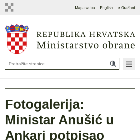
Mapa weba
English
e-Građani
Fotogalerija:
Ministar Anušić u
Ankari potpisao