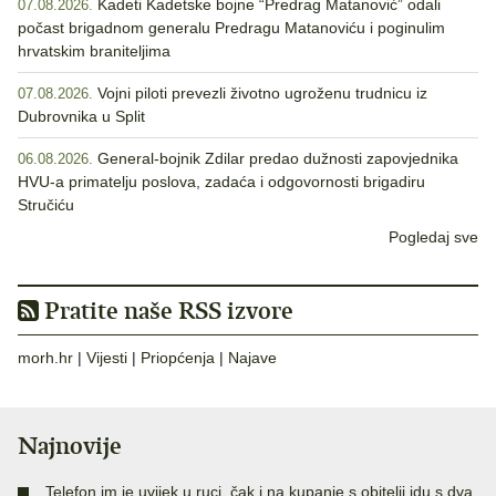
Kadeti Kadetske bojne “Predrag Matanović” odali
07.08.2026.
počast brigadnom generalu Predragu Matanoviću i poginulim
hrvatskim braniteljima
Vojni piloti prevezli životno ugroženu trudnicu iz
07.08.2026.
Dubrovnika u Split
General-bojnik Zdilar predao dužnosti zapovjednika
06.08.2026.
HVU-a primatelju poslova, zadaća i odgovornosti brigadiru
Stručiću
Pogledaj sve
Pratite naše RSS izvore
morh.hr
|
Vijesti
|
Priopćenja
|
Najave
Najnovije
Telefon im je uvijek u ruci, čak i na kupanje s obitelji idu s dva