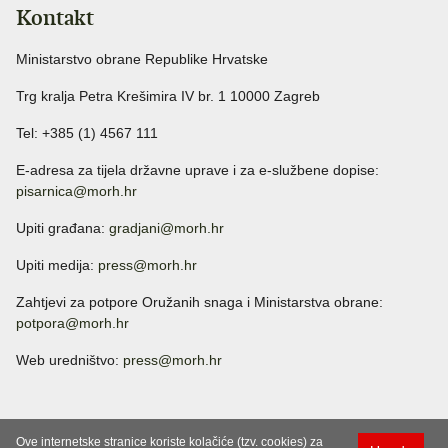
Kontakt
Ministarstvo obrane Republike Hrvatske
Trg kralja Petra Krešimira IV br. 1 10000 Zagreb
Tel: +385 (1) 4567 111
E-adresa za tijela državne uprave i za e-službene dopise:
pisarnica@morh.hr
Upiti građana:
gradjani@morh.hr
Upiti medija:
press@morh.hr
Zahtjevi za potpore Oružanih snaga i Ministarstva obrane:
potpora@morh.hr
Web uredništvo:
press@morh.hr
Ove internetske stranice koriste kolačiće (tzv. cookies) za