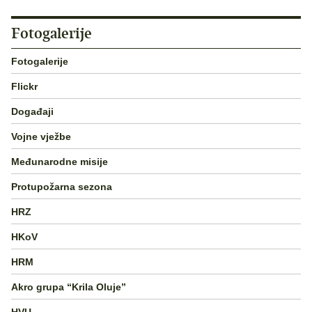
Fotogalerije
Fotogalerije
Flickr
Događaji
Vojne vježbe
Međunarodne misije
Protupožarna sezona
HRZ
HKoV
HRM
Akro grupa “Krila Oluje”
HVU