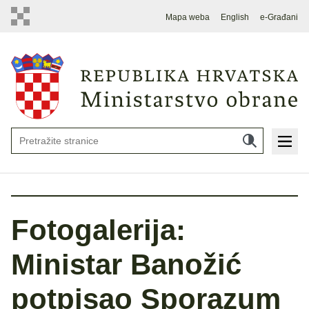
Mapa weba
English
e-Građani
Fotogalerija:
Ministar Banožić
potpisao Sporazum