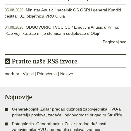
Ministar Anušić i načelnik GS OSRH general Kundid
05.08.2026.
čestitali 31. obljetnicu VRO Oluja
ODGOVORIO I VUČIĆU / Emotivni Anušić u Kninu:
04.08.2026.
‘Kao vojniku, žao mi je što nisam sudjelovao u Oluji’
Pogledaj sve
Pratite naše RSS izvore
morh.hr
|
Vijesti
|
Priopćenja
|
Najave
Najnovije
General-bojnik Zdilar predao dužnosti zapovjednika HVU-a
primatelju poslova, zadaća i odgovornosti brigadiru Stručiću
Fotogalerija: General-bojnik Zdilar predao dužnosti
zapovjednika HVU-a primatelju poslova, zadaća i