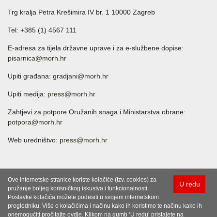
Trg kralja Petra Krešimira IV br. 1 10000 Zagreb
Tel: +385 (1) 4567 111
E-adresa za tijela državne uprave i za e-službene dopise:
pisarnica@morh.hr
Upiti građana:
gradjani@morh.hr
Upiti medija:
press@morh.hr
Zahtjevi za potpore Oružanih snaga i Ministarstva obrane:
potpora@morh.hr
Web uredništvo:
press@morh.hr
Ove internetske stranice koriste kolačiće (tzv. cookies) za
U redu
pružanje boljeg korisničkog iskustva i funkcionalnosti.
Postavke kolačića možete podesiti u svojem internetskom
pregledniku. Više o kolačićima i načinu kako ih koristimo te načinu kako ih
onemogućiti pročitajte ovdje. Klikom na gumb ‘U redu’ pristajete na