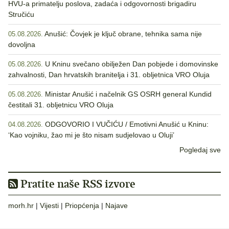
HVU-a primatelju poslova, zadaća i odgovornosti brigadiru
Stručiću
Anušić: Čovjek je ključ obrane, tehnika sama nije
05.08.2026.
dovoljna
U Kninu svečano obilježen Dan pobjede i domovinske
05.08.2026.
zahvalnosti, Dan hrvatskih branitelja i 31. obljetnica VRO Oluja
Ministar Anušić i načelnik GS OSRH general Kundid
05.08.2026.
čestitali 31. obljetnicu VRO Oluja
ODGOVORIO I VUČIĆU / Emotivni Anušić u Kninu:
04.08.2026.
‘Kao vojniku, žao mi je što nisam sudjelovao u Oluji’
Pogledaj sve
Pratite naše RSS izvore
morh.hr
|
Vijesti
|
Priopćenja
|
Najave