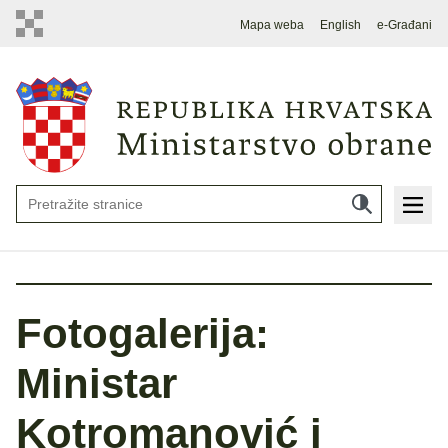
Mapa weba
English
e-Građani
Fotogalerija:
Ministar
Kotromanović i