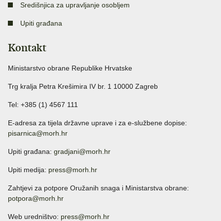
Središnjica za upravljanje osobljem
Upiti građana
Kontakt
Ministarstvo obrane Republike Hrvatske
Trg kralja Petra Krešimira IV br. 1 10000 Zagreb
Tel: +385 (1) 4567 111
E-adresa za tijela državne uprave i za e-službene dopise:
pisarnica@morh.hr
Upiti građana:
gradjani@morh.hr
Upiti medija:
press@morh.hr
Zahtjevi za potpore Oružanih snaga i Ministarstva obrane:
potpora@morh.hr
Web uredništvo:
press@morh.hr