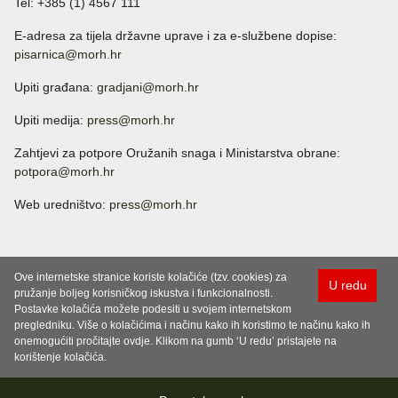
Tel: +385 (1) 4567 111
E-adresa za tijela državne uprave i za e-službene dopise:
pisarnica@morh.hr
Upiti građana:
gradjani@morh.hr
Upiti medija:
press@morh.hr
Zahtjevi za potpore Oružanih snaga i Ministarstva obrane:
potpora@morh.hr
Web uredništvo:
press@morh.hr
Ove internetske stranice koriste kolačiće (tzv. cookies) za
U redu
pružanje boljeg korisničkog iskustva i funkcionalnosti.
Postavke kolačića možete podesiti u svojem internetskom
pregledniku. Više o kolačićima i načinu kako ih koristimo te načinu kako ih
onemogućiti pročitajte ovdje. Klikom na gumb ‘U redu’ pristajete na
korištenje kolačića.