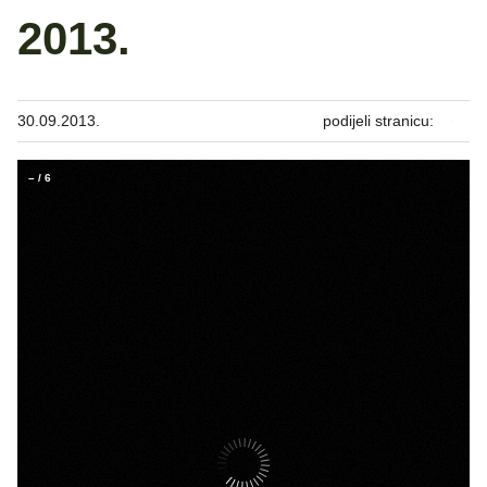
2013.
30.09.2013.
podijeli stranicu:
–
/
6