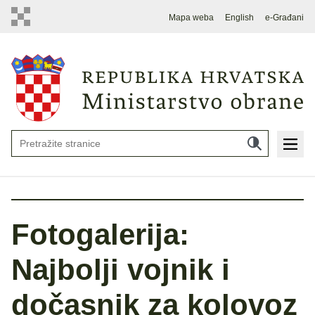
Mapa weba
English
e-Građani
Fotogalerija:
Najbolji vojnik i
dočasnik za kolovoz