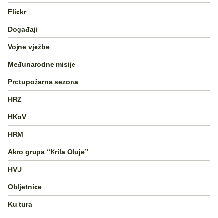
Flickr
Događaji
Vojne vježbe
Međunarodne misije
Protupožarna sezona
HRZ
HKoV
HRM
Akro grupa “Krila Oluje”
HVU
Obljetnice
Kultura