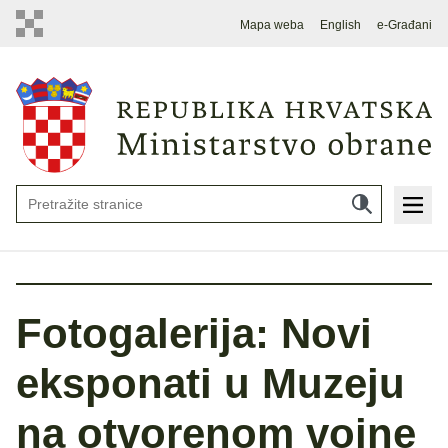
Mapa weba
English
e-Građani
Fotogalerija: Novi
eksponati u Muzeju
na otvorenom vojne