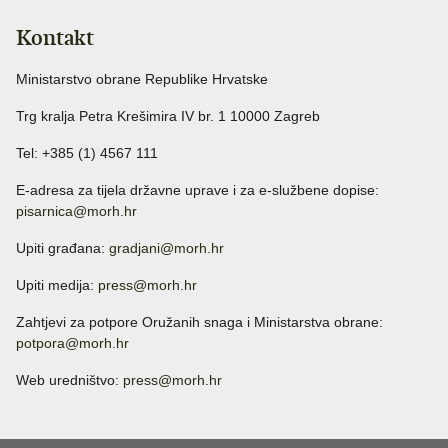
Kontakt
Ministarstvo obrane Republike Hrvatske
Trg kralja Petra Krešimira IV br. 1 10000 Zagreb
Tel: +385 (1) 4567 111
E-adresa za tijela državne uprave i za e-službene dopise:
pisarnica@morh.hr
Upiti građana:
gradjani@morh.hr
Upiti medija:
press@morh.hr
Zahtjevi za potpore Oružanih snaga i Ministarstva obrane:
potpora@morh.hr
Web uredništvo:
press@morh.hr