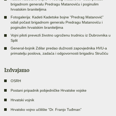
brigadnom generalu Predragu Matanoviću i poginulim
hrvatskim braniteljima
Fotogalerija: Kadeti Kadetske bojne “Predrag Matanović”
odali počast brigadnom generalu Predragu Matanoviću i
poginulim hrvatskim braniteljima
Vojni piloti prevezli životno ugroženu trudnicu iz Dubrovnika u
Split
General-bojnik Zdilar predao dužnosti zapovjednika HVU-a
primatelju poslova, zadaća i odgovornosti brigadiru Stručiću
Izdvajamo
OSRH
Postani pripadnik pobjedničke Hrvatske vojske
Hrvatski vojnik
Hrvatsko vojno učilište “Dr. Franjo Tuđman”