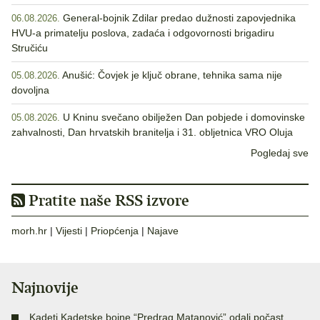
General-bojnik Zdilar predao dužnosti zapovjednika
06.08.2026.
HVU-a primatelju poslova, zadaća i odgovornosti brigadiru
Stručiću
Anušić: Čovjek je ključ obrane, tehnika sama nije
05.08.2026.
dovoljna
U Kninu svečano obilježen Dan pobjede i domovinske
05.08.2026.
zahvalnosti, Dan hrvatskih branitelja i 31. obljetnica VRO Oluja
Pogledaj sve
Pratite naše RSS izvore
morh.hr
|
Vijesti
|
Priopćenja
|
Najave
Najnovije
Kadeti Kadetske bojne “Predrag Matanović” odali počast