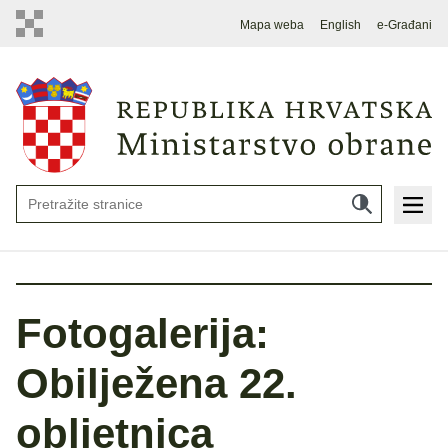
Mapa weba
English
e-Građani
Fotogalerija:
Obilježena 22.
obljetnica