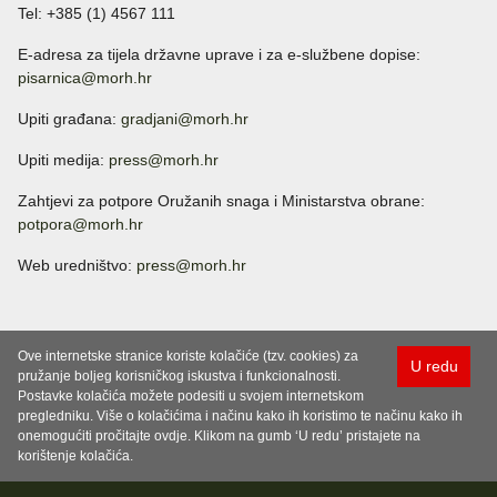
Tel: +385 (1) 4567 111
E-adresa za tijela državne uprave i za e-službene dopise:
pisarnica@morh.hr
Upiti građana:
gradjani@morh.hr
Upiti medija:
press@morh.hr
Zahtjevi za potpore Oružanih snaga i Ministarstva obrane:
potpora@morh.hr
Web uredništvo:
press@morh.hr
Ove internetske stranice koriste kolačiće (tzv. cookies) za
U redu
pružanje boljeg korisničkog iskustva i funkcionalnosti.
Postavke kolačića možete podesiti u svojem internetskom
pregledniku. Više o kolačićima i načinu kako ih koristimo te načinu kako ih
onemogućiti pročitajte ovdje. Klikom na gumb ‘U redu’ pristajete na
korištenje kolačića.