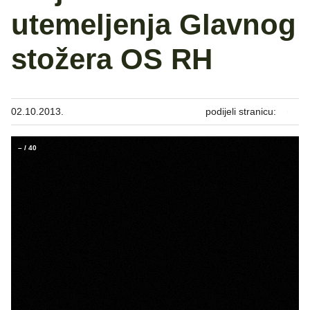
utemeljenja Glavnog
stožera OS RH
02.10.2013.
podijeli stranicu:
–
/
40