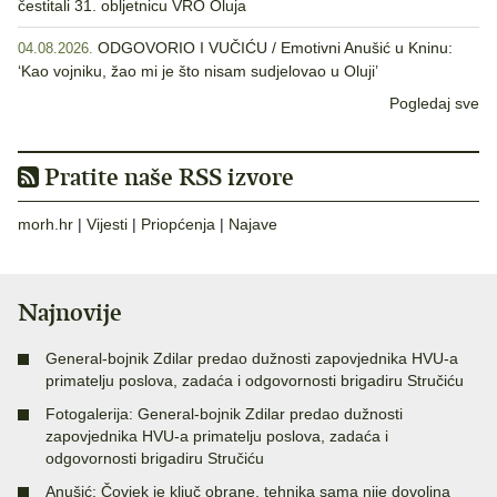
čestitali 31. obljetnicu VRO Oluja
ODGOVORIO I VUČIĆU / Emotivni Anušić u Kninu:
04.08.2026.
‘Kao vojniku, žao mi je što nisam sudjelovao u Oluji’
Pogledaj sve
Pratite naše RSS izvore
morh.hr
|
Vijesti
|
Priopćenja
|
Najave
Najnovije
General-bojnik Zdilar predao dužnosti zapovjednika HVU-a
primatelju poslova, zadaća i odgovornosti brigadiru Stručiću
Fotogalerija: General-bojnik Zdilar predao dužnosti
zapovjednika HVU-a primatelju poslova, zadaća i
odgovornosti brigadiru Stručiću
Anušić: Čovjek je ključ obrane, tehnika sama nije dovoljna