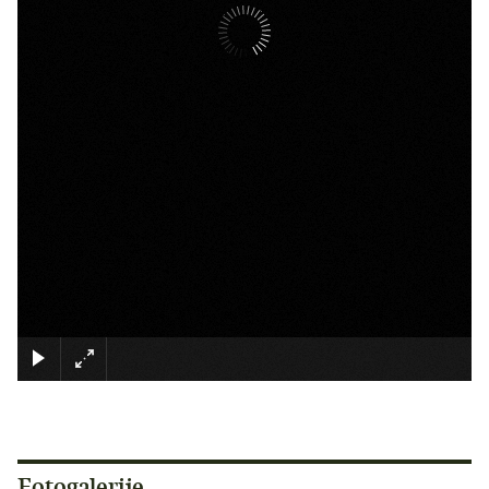
×
Fotogalerije