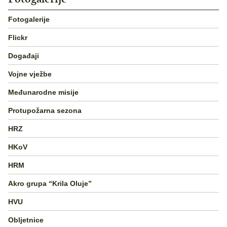
Fotogalerije
Flickr
Događaji
Vojne vježbe
Međunarodne misije
Protupožarna sezona
HRZ
HKoV
HRM
Akro grupa “Krila Oluje”
HVU
Obljetnice