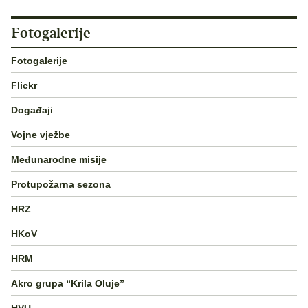
Fotogalerije
Fotogalerije
Flickr
Događaji
Vojne vježbe
Međunarodne misije
Protupožarna sezona
HRZ
HKoV
HRM
Akro grupa “Krila Oluje”
HVU