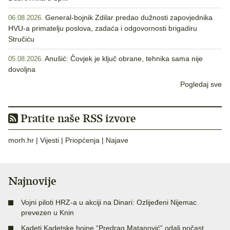
General-bojnik Zdilar predao dužnosti zapovjednika
06.08.2026.
HVU-a primatelju poslova, zadaća i odgovornosti brigadiru
Stručiću
Anušić: Čovjek je ključ obrane, tehnika sama nije
05.08.2026.
dovoljna
Pogledaj sve
Pratite naše RSS izvore
morh.hr
|
Vijesti
|
Priopćenja
|
Najave
Najnovije
Vojni piloti HRZ-a u akciji na Dinari: Ozlijeđeni Nijemac
prevezen u Knin
Kadeti Kadetske bojne “Predrag Matanović” odali počast