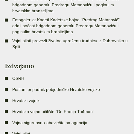
brigadnom generalu Predragu Matanoviću i poginulim
hrvatskim braniteljima
Fotogalerija: Kadeti Kadetske bojne “Predrag Matanović”
odali počast brigadnom generalu Predragu Matanoviću i
poginulim hrvatskim braniteljima
Vojni piloti prevezli životno ugroženu trudnicu iz Dubrovnika u
Split
Izdvajamo
OSRH
Postani pripadnik pobjedničke Hrvatske vojske
Hrvatski vojnik
Hrvatsko vojno učilište “Dr. Franjo Tuđman”
Vojna sigurnosno-obavještajna agencija
Vojni pilot