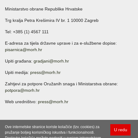
Ministarstvo obrane Republike Hrvatske
Trg kralja Petra Krešimira IV br. 1 10000 Zagreb
Tel: +385 (1) 4567 111
E-adresa za tijela državne uprave i za e-službene dopise:
pisarnica@morh.hr
Upiti građana:
gradjani@morh.hr
Upiti medija:
press@morh.hr
Zahtjevi za potpore Oružanih snaga i Ministarstva obrane:
potpora@morh.hr
Web uredništvo:
press@morh.hr
Ove internetske stranice koriste kolačiće (tzv. cookies) za
U redu
pružanje boljeg korisničkog iskustva i funkcionalnosti.