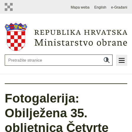
Mapa weba
English
e-Građani
Fotogalerija:
Obilježena 35.
obljetnica Četvrte