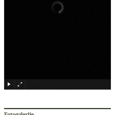
×
Fotogalerije