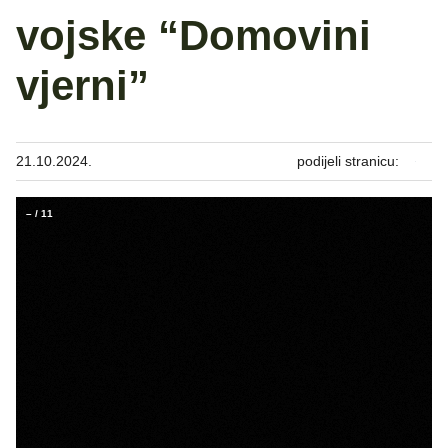
vojske “Domovini
vjerni”
21.10.2024.
podijeli stranicu:
–
/
11