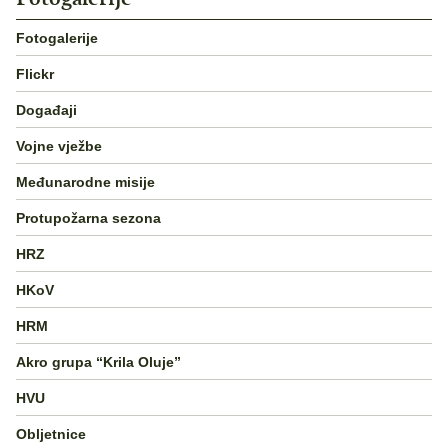
Fotogalerije
Flickr
Događaji
Vojne vježbe
Međunarodne misije
Protupožarna sezona
HRZ
HKoV
HRM
Akro grupa “Krila Oluje”
HVU
Obljetnice