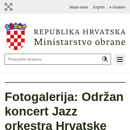
Mapa weba
English
e-Građani
Fotogalerija: Održan
koncert Jazz
orkestra Hrvatske