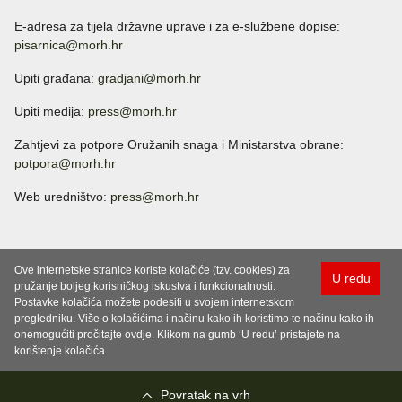
E-adresa za tijela državne uprave i za e-službene dopise:
pisarnica@morh.hr
Upiti građana:
gradjani@morh.hr
Upiti medija:
press@morh.hr
Zahtjevi za potpore Oružanih snaga i Ministarstva obrane:
potpora@morh.hr
Web uredništvo:
press@morh.hr
Ove internetske stranice koriste kolačiće (tzv. cookies) za
U redu
pružanje boljeg korisničkog iskustva i funkcionalnosti.
Postavke kolačića možete podesiti u svojem internetskom
pregledniku. Više o kolačićima i načinu kako ih koristimo te načinu kako ih
onemogućiti pročitajte ovdje. Klikom na gumb ‘U redu’ pristajete na
korištenje kolačića.
Povratak na vrh