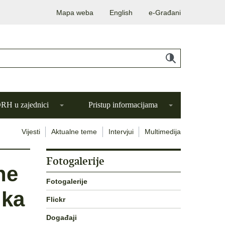
Mapa weba
English
e-Građani
H u zajednici
Pristup informacijama
Vijesti
Aktualne teme
Intervjui
Multimedija
Fotogalerije
ne
Fotogalerije
ika
Flickr
Događaji