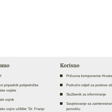
jamo
Korisno
H
Pričuvna komponenta Hrvats
ni pripadnik pobjedničke
Područni odjeli za poslove o
ske vojske
Službenik za informiranje
ski vojnik
Savjetovanje sa zainteresir
sko vojno učilište “Dr. Franjo
javnošću