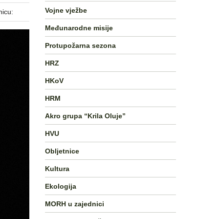
Vojne vježbe
nicu:
Međunarodne misije
Protupožarna sezona
HRZ
HKoV
HRM
Akro grupa “Krila Oluje”
HVU
Obljetnice
Kultura
Ekologija
MORH u zajednici