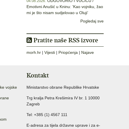
ODGOVORIO I VUČIĆU /
04.08.2026.
Emotivni Anušić u Kninu: ‘Kao vojniku, žao
mi je što nisam sudjelovao u Oluji’
Pogledaj sve
Pratite naše RSS izvore
morh.hr
|
Vijesti
|
Priopćenja
|
Najave
Kontakt
ke vojske
Ministarstvo obrane Republike Hrvatske
brane
Trg kralja Petra Krešimira IV br. 1 10000
Zagreb
Tel: +385 (1) 4567 111
anom
E-adresa za tijela državne uprave i za e-