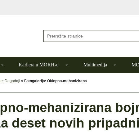
Karijera u MORH-u
Multimedija
MOR
je: Događaji
»
Fotogalerija: Oklopno-mehanizirana
opno-mehanizirana boj
a deset novih pripadn