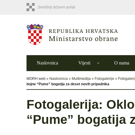
Središnji državni portal
Naslovnica
Vijesti
O nama
MORH web »
Naslovnica
»
Multimedija
»
Fotogalerije
»
Fotogaleri
bojne “Pume” bogatija za deset novih pripadnika
Fotogalerija: Okl
“Pume” bogatija z